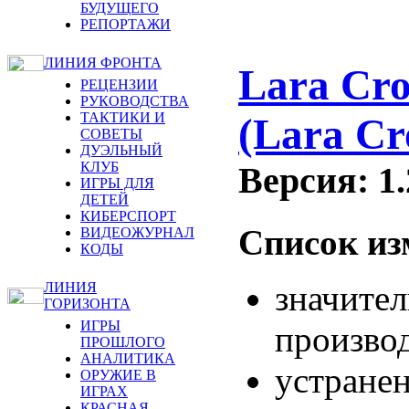
БУДУЩЕГО
РЕПОРТАЖИ
ЛИНИЯ ФРОНТА
Lara Cro
РЕЦЕНЗИИ
РУКОВОДСТВА
ТАКТИКИ И
(Lara Cr
СОВЕТЫ
ДУЭЛЬНЫЙ
КЛУБ
Версия: 1.
ИГРЫ ДЛЯ
ДЕТЕЙ
КИБЕРСПОРТ
Список из
ВИДЕОЖУРНАЛ
КОДЫ
значите
ЛИНИЯ
ГОРИЗОНТА
ИГРЫ
произво
ПРОШЛОГО
АНАЛИТИКА
устранен
ОРУЖИЕ В
ИГРАХ
КРАСНАЯ