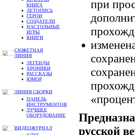
при про
КНИГА
ЛЕТОПИСЬ
дополни
ГЕРОИ
СОЗДАТЕЛИ
НАСТОЛЬНЫЕ
прохожд
ИГРЫ
КНИГИ
изменен
СЮЖЕТНАЯ
сохранен
ЛИНИЯ
ЛЕГЕНДЫ
сохранен
ХРОНИКИ
РАССКАЗЫ
ЮМОР
прохожде
ЛИНИЯ СБОРКИ
«процен
ПАНЕЛЬ
ИНСТРУМЕНТОВ
ЛУЧШЕЕ
Предназна
ОБОРУДОВАНИЕ
русской в
ВИДЕОЖУРНАЛ