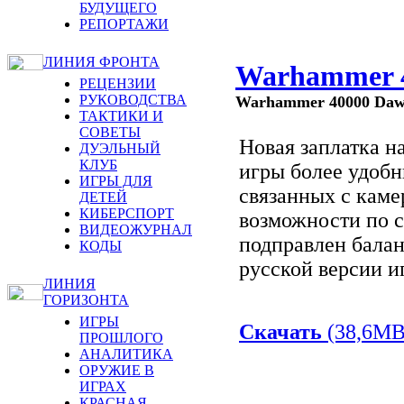
БУДУЩЕГО
РЕПОРТАЖИ
ЛИНИЯ ФРОНТА
Warhammer 4
РЕЦЕНЗИИ
РУКОВОДСТВА
Warhammer 40000 Dawn
ТАКТИКИ И
СОВЕТЫ
Новая заплатка н
ДУЭЛЬНЫЙ
КЛУБ
игры более удобн
ИГРЫ ДЛЯ
связанных с каме
ДЕТЕЙ
КИБЕРСПОРТ
возможности по 
ВИДЕОЖУРНАЛ
подправлен балан
КОДЫ
русской версии и
ЛИНИЯ
ГОРИЗОНТА
ИГРЫ
Скачать
(38,6MB
ПРОШЛОГО
АНАЛИТИКА
ОРУЖИЕ В
ИГРАХ
КРАСНАЯ