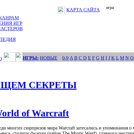
КАРТА САЙТА
ЖАНРАМ
ЕНИЯ ИГР
МАСТЕРОВ
ПЕДИЯ
ИГРЫ:
НОВЫЕ
0-9
A
B
C
D
E
F
G
H
I
J
K
L
M
N
O
О
ИЩЕМ СЕКРЕТЫ
orld of Warcraft
ди многих сюрпризов мира Warcraft затесались и упоминания о
янса, столице dwarves (район The Mystic Ward), главного инструк