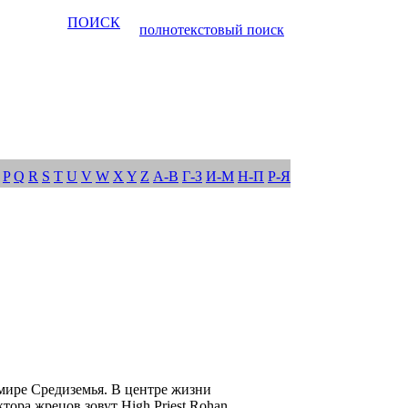
ПОИСК
полнотекстовый поиск
P
Q
R
S
T
U
V
W
X
Y
Z
А-В
Г-З
И-М
Н-П
Р-Я
 мире Средиземья. В центре жизни
тора жрецов зовут High Priest Rohan.