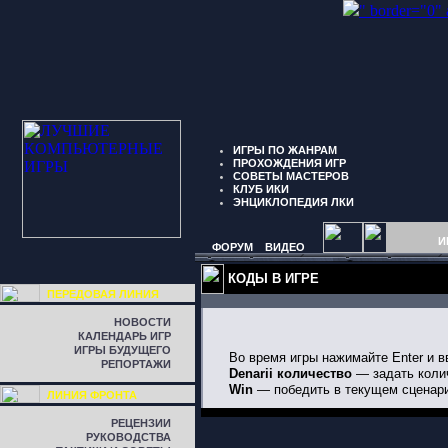
" border="0"
ИГРЫ ПО ЖАНРАМ
ПРОХОЖДЕНИЯ ИГР
СОВЕТЫ МАСТЕРОВ
КЛУБ ИКИ
ЭНЦИКЛОПЕДИЯ ЛКИ
И
ФОРУМ
ВИДЕО
КОДЫ В ИГРЕ
ПЕРЕДОВАЯ ЛИНИЯ
НОВОСТИ
КАЛЕНДАРЬ ИГР
ИГРЫ БУДУЩЕГО
Во время игры нажимайте Enter и в
РЕПОРТАЖИ
Denarii количество
— задать колич
Win
— победить в текущем сценар
ЛИНИЯ ФРОНТА
РЕЦЕНЗИИ
РУКОВОДСТВА