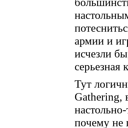
большинств
настольны
потеснить
армии и иг
исчезли бы
серьезная 
Тут логично
Gathering,
настольно-
почему не 