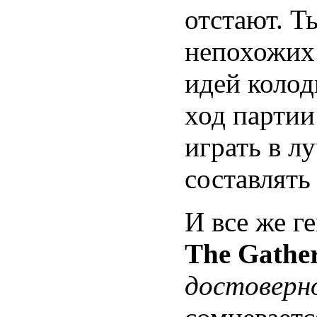
отстают. Т
непохожих
идей колод
ход партии
играть в л
составлять
И все же г
The Gathe
достоверн