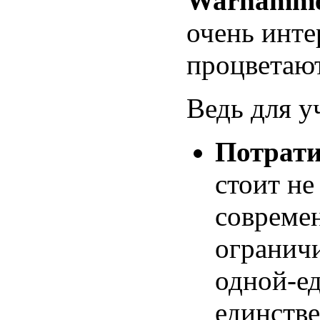
Warhamm
очень инте
процветают
Ведь для у
Потрати
стоит не
совреме
ограничи
одной-е
единстве