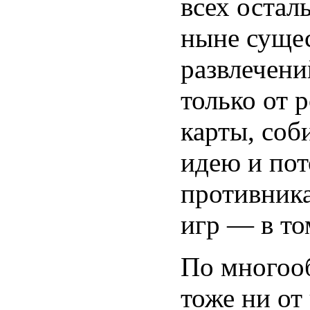
всех остал
ныне суще
развлечени
только от 
карты, соб
идею и пот
противника
игр — в то
По многоо
тоже ни от