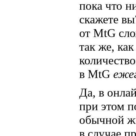
пока что н
скажете вы
от MtG сл
так же, ка
количество
в MtG
еже
Да, в онла
при этом 
обычной жи
в случае п