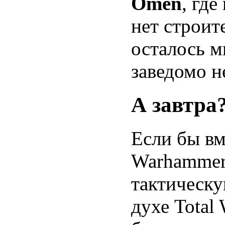
Omen
, где
нет строит
осталось м
заведомо н
А завтра
Если бы вм
Warhammer
тактическу
духе Total