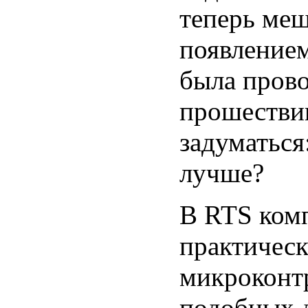
теперь меш
появление
была прово
прошествии
задуматься
лучше?
В RTS комп
практическ
микроконт
подобных д