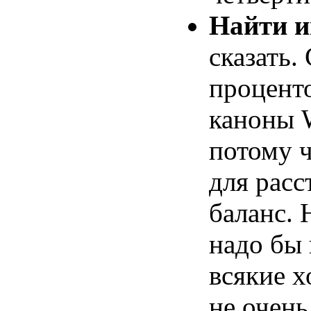
Найти и
сказать.
процент
каноны W
потому ч
для расс
баланс. 
надо бы
всякие х
не очень