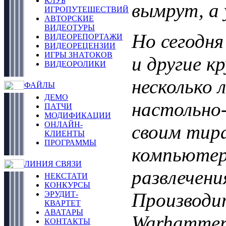
КЛУБ
вымрут, а
ИГРОПУТЕШЕСТВИЙ
АВТОРСКИЕ
ВИДЕОТУРЫ
Но сегодн
ВИДЕОРЕПОРТАЖИ
ВИДЕОРЕЦЕНЗИИ
ИГРЫ ЗНАТОКОВ
и другие к
ВИДЕОРОЛИКИ
несколько 
ФАЙЛЫ
ДЕМО
настольно-
ПАТЧИ
МОДИФИКАЦИИ
ОНЛАЙН-
своим тир
КЛИЕНТЫ
ПРОГРАММЫ
компьютер
ЛИНИЯ СВЯЗИ
развлечения
НЕКСТАТИ
КОНКУРСЫ
Производи
ЭРУДИТ-
КВАРТЕТ
АВАТАРЫ
Warhammer
КОНТАКТЫ