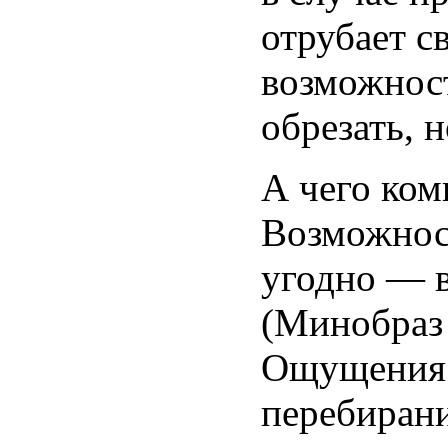
отрубает св
возможнос
обрезать, н
А чего ком
Возможност
угодно — в
(Минобраз 
Ощущения к
перебирани