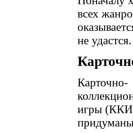
Поначалу х
всех жанро
оказываетс
не удастся.
Карточн
Карточно-
коллекцио
игры (ККИ
придуманы