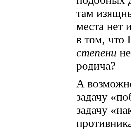
там изящн
места нет 
в том, что
степени
не
родича?
А возможно
задачу «п
задачу «на
противника