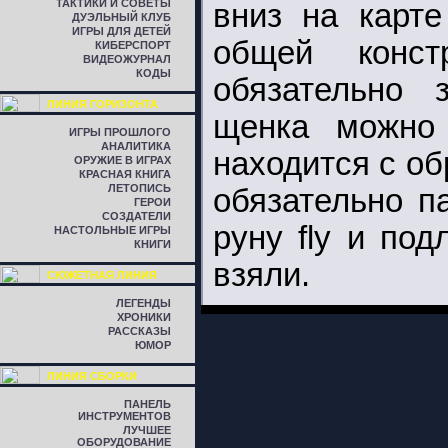
ТАКТИКИ И СОВЕТЫ
вниз на карт
ДУЭЛЬНЫЙ КЛУБ
ИГРЫ ДЛЯ ДЕТЕЙ
общей конст
КИБЕРСПОРТ
ВИДЕОЖУРНАЛ
КОДЫ
обязательно 
ЛИНИЯ ГОРИЗОНТА
щенка можно
ИГРЫ ПРОШЛОГО
АНАЛИТИКА
находится с об
ОРУЖИЕ В ИГРАХ
КРАСНАЯ КНИГА
ЛЕТОПИСЬ
обязательно п
ГЕРОИ
СОЗДАТЕЛИ
руну fly и под
НАСТОЛЬНЫЕ ИГРЫ
КНИГИ
взяли.
СЮЖЕТНАЯ ЛИНИЯ
ЛЕГЕНДЫ
ХРОНИКИ
РАССКАЗЫ
ЮМОР
ЛИНИЯ СБОРКИ
ПАНЕЛЬ
ИНСТРУМЕНТОВ
ЛУЧШЕЕ
ОБОРУДОВАНИЕ