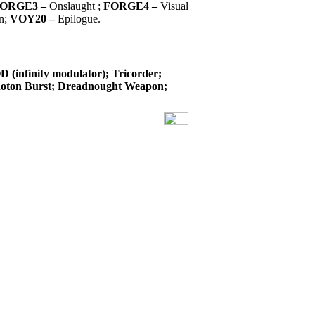
ORGE3 –
Onslaught ;
FORGE4 –
Visual
n;
VOY20 –
Epilogue.
 (infinity modulator); Tricorder;
hoton Burst; Dreadnought Weapon;