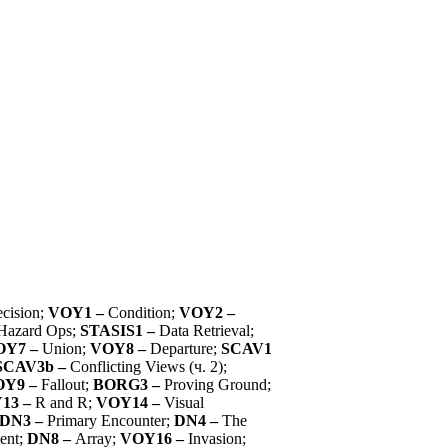
ecision;
VOY1 –
Condition;
VOY2 –
Hazard Ops;
STASIS1 –
Data Retrieval;
OY7 –
Union;
VOY8 –
Departure;
SCAV1
SCAV3b –
Conflicting Views (ч. 2);
OY9 –
Fallout;
BORG3 –
Proving Ground;
13 –
R and R;
VOY14 –
Visual
DN3 –
Primary Encounter;
DN4 –
The
ent;
DN8 –
Array;
VOY16 –
Invasion;