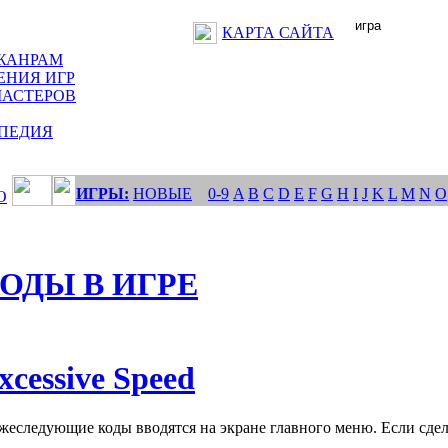
КАРТА САЙТА
ЖАНРАМ
ЕНИЯ ИГР
МАСТЕРОВ
ПЕДИЯ
ИГРЫ:
НОВЫЕ
0-9
A
B
C
D
E
F
G
H
I
J
K
L
M
N
O
О
ОДЫ В ИГРЕ
xcessive Speed
еследующие коды вводятся на экране главного меню. Если сдел