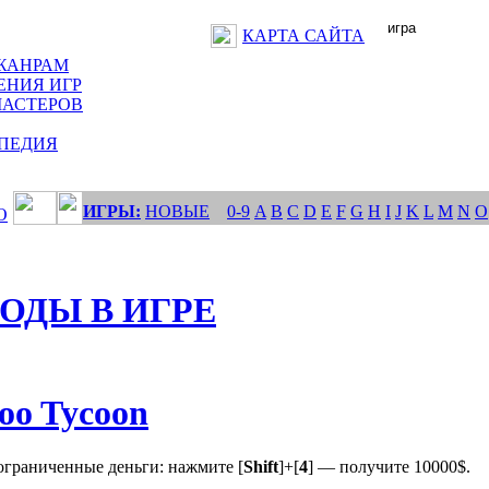
КАРТА САЙТА
ЖАНРАМ
ЕНИЯ ИГР
МАСТЕРОВ
ПЕДИЯ
ИГРЫ:
НОВЫЕ
0-9
A
B
C
D
E
F
G
H
I
J
K
L
M
N
O
О
ОДЫ В ИГРЕ
oo Tycoon
ограниченные деньги: нажмите [
Shift
]+[
4
] — получите 10000$.