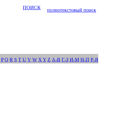
ПОИСК
полнотекстовый поиск
P
Q
R
S
T
U
V
W
X
Y
Z
А-В
Г-З
И-М
Н-П
Р-Я