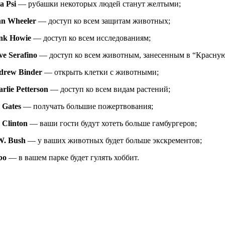
a Psi
— рубашки некоторых людей станут желтыми;
hn Wheeler
— доступ ко всем защитам животных;
nk Howie
— доступ ко всем исследованиям;
ve Serafino
— доступ ко всем животным, занесенным в “Красную
drew Binder
— открыть клетки с животными;
rlie Petterson
— доступ ко всем видам растений;
l Gates
— получать большие пожертвования;
l Clinton
— ваши гости будут хотеть больше гамбургеров;
W. Bush
— у ваших животных будет больше экскрементов;
bo
— в вашем парке будет гулять хоббит.