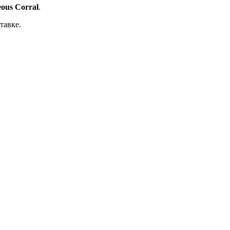
eous Corral
.
тавке.