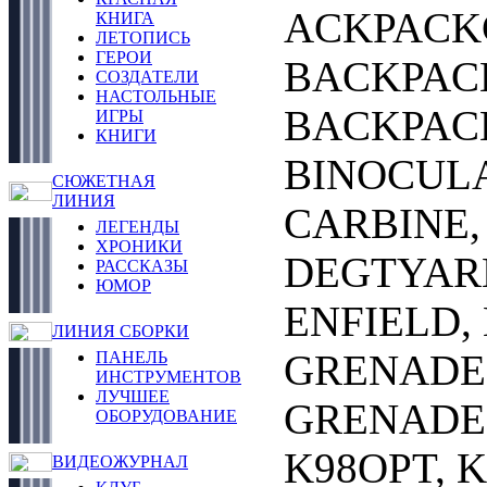
ACKPACK
КНИГА
ЛЕТОПИСЬ
ГЕРОИ
BACKPAC
СОЗДАТЕЛИ
НАСТОЛЬНЫЕ
BACKPACK
ИГРЫ
КНИГИ
BINOCULA
СЮЖЕТНАЯ
ЛИНИЯ
CARBINE,
ЛЕГЕНДЫ
ХРОНИКИ
DEGTYARE
РАССКАЗЫ
ЮМОР
ENFIELD,
ЛИНИЯ СБОРКИ
GRENADE3
ПАНЕЛЬ
ИНСТРУМЕНТОВ
ЛУЧШЕЕ
GRENADEG
ОБОРУДОВАНИЕ
K98OPT, K
ВИДЕОЖУРНАЛ