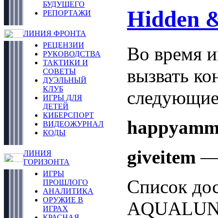
БУДУЩЕГО
Hidden &
РЕПОРТАЖИ
ЛИНИЯ ФРОНТА
РЕЦЕНЗИИ
Во время и
РУКОВОДСТВА
ТАКТИКИ И
вызвать ко
СОВЕТЫ
ДУЭЛЬНЫЙ
КЛУБ
следующие
ИГРЫ ДЛЯ
ДЕТЕЙ
КИБЕРСПОРТ
happyamm
ВИДЕОЖУРНАЛ
КОДЫ
giveitem
— 
ЛИНИЯ
ГОРИЗОНТА
ИГРЫ
Список до
ПРОШЛОГО
АНАЛИТИКА
ОРУЖИЕ В
AQUALUNG
ИГРАХ
КРАСНАЯ