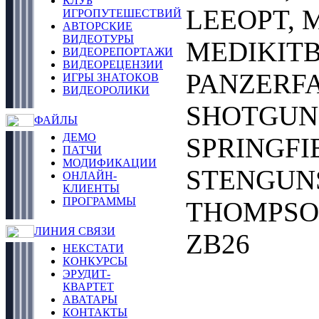
КЛУБ
LEEOPT, 
ИГРОПУТЕШЕСТВИЙ
АВТОРСКИЕ
ВИДЕОТУРЫ
MEDIKITBI
ВИДЕОРЕПОРТАЖИ
ВИДЕОРЕЦЕНЗИИ
PANZERFA
ИГРЫ ЗНАТОКОВ
ВИДЕОРОЛИКИ
SHOTGUN,
ФАЙЛЫ
ДЕМО
SPRINGFI
ПАТЧИ
МОДИФИКАЦИИ
STENGUNS
ОНЛАЙН-
КЛИЕНТЫ
ПРОГРАММЫ
THOMPSON
ЛИНИЯ СВЯЗИ
ZB26
НЕКСТАТИ
КОНКУРСЫ
ЭРУДИТ-
КВАРТЕТ
АВАТАРЫ
КОНТАКТЫ