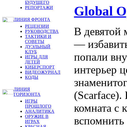
БУДУЩЕГО
Global O
РЕПОРТАЖИ
ЛИНИЯ ФРОНТА
РЕЦЕНЗИИ
В девятой 
РУКОВОДСТВА
ТАКТИКИ И
— избавить
СОВЕТЫ
ДУЭЛЬНЫЙ
КЛУБ
попали вну
ИГРЫ ДЛЯ
ДЕТЕЙ
интерьер ц
КИБЕРСПОРТ
ВИДЕОЖУРНАЛ
КОДЫ
знаменито
ЛИНИЯ
(Scarface).
ГОРИЗОНТА
ИГРЫ
комната с 
ПРОШЛОГО
АНАЛИТИКА
ОРУЖИЕ В
вспомнить 
ИГРАХ
КРАСНАЯ