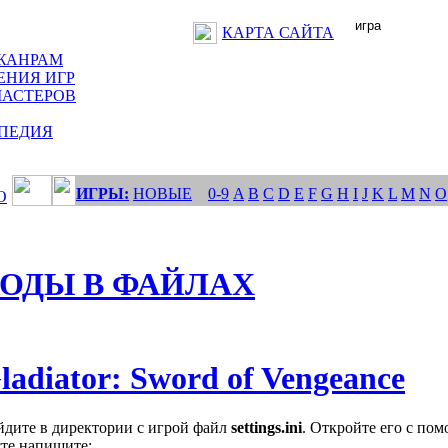
КАРТА САЙТА
ЖАНРАМ
ЕНИЯ ИГР
МАСТЕРОВ
ПЕДИЯ
ИГРЫ:
НОВЫЕ
0-9
A
B
C
D
E
F
G
H
I
J
K
L
M
N
O
О
ОДЫ В ФАЙЛАХ
ladiator: Sword of Vengeance
йдите в директории с игрой файл
settings.ini
. Откройте его с по
те напишите: