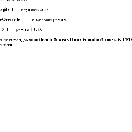
tagib=1
— неуязвимость;
reOverride=1
— кровавый режим;
D=1
— режим HUD.
угие команды:
smartbomb & weakThrax & audio & music & FM
lscreen