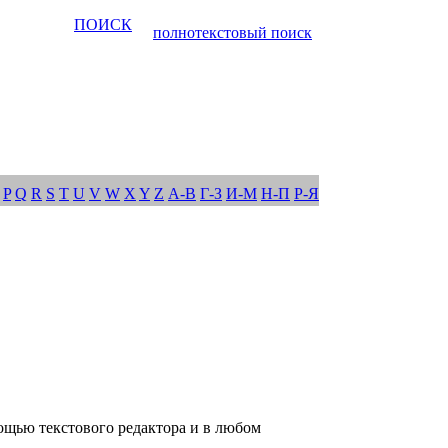
ПОИСК
полнотекстовый поиск
P
Q
R
S
T
U
V
W
X
Y
Z
А-В
Г-З
И-М
Н-П
Р-Я
мощью текстового редактора и в любом