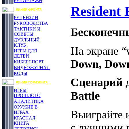
РЕПОРТАЖИ
Resident E
ЛИНИЯ ФРОНТА
РЕЦЕНЗИИ
РУКОВОДСТВА
Бесконечны
ТАКТИКИ И
СОВЕТЫ
ДУЭЛЬНЫЙ
КЛУБ
На экране 
ИГРЫ ДЛЯ
ДЕТЕЙ
Down, Down,
КИБЕРСПОРТ
ВИДЕОЖУРНАЛ
КОДЫ
Сценарий 
ЛИНИЯ ГОРИЗОНТА
ИГРЫ
Battle
ПРОШЛОГО
АНАЛИТИКА
ОРУЖИЕ В
Выиграйте и
ИГРАХ
КРАСНАЯ
КНИГА
с лучшими п
ЛЕТОПИСЬ