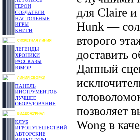
ГЕРОИ
для Claire и
СОЗДАТЕЛИ
НАСТОЛЬНЫЕ
Hunk — сол
ИГРЫ
КНИГИ
второго эта
СЮЖЕТНАЯ ЛИНИЯ
ЛЕГЕНДЫ
доставить о
ХРОНИКИ
РАССКАЗЫ
Данный сце
ЮМОР
ЛИНИЯ СБОРКИ
исключитель
ПАНЕЛЬ
ИНСТРУМЕНТОВ
головоломок
ЛУЧШЕЕ
ОБОРУДОВАНИЕ
позволяет в
ВИДЕОЖУРНАЛ
Wong в каче
КЛУБ
ИГРОПУТЕШЕСТВИЙ
АВТОРСКИЕ
ВИДЕОТУРЫ