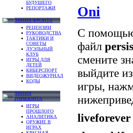
БУДУЩЕГО
Oni
РЕПОРТАЖИ
ЛИНИЯ ФРОНТА
РЕЦЕНЗИИ
С помощью
РУКОВОДСТВА
ТАКТИКИ И
файл
persi
СОВЕТЫ
ДУЭЛЬНЫЙ
КЛУБ
смените зн
ИГРЫ ДЛЯ
ДЕТЕЙ
выйдите из
КИБЕРСПОРТ
ВИДЕОЖУРНАЛ
КОДЫ
игры, наж
ЛИНИЯ
нижеприве
ГОРИЗОНТА
ИГРЫ
ПРОШЛОГО
liveforever
АНАЛИТИКА
ОРУЖИЕ В
ИГРАХ
КРАСНАЯ