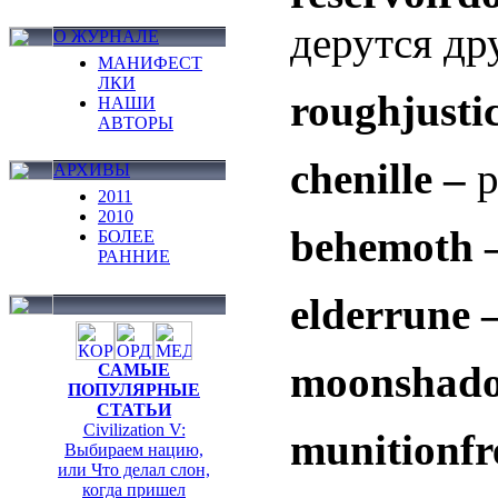
дерутся др
О ЖУРНАЛЕ
МАНИФЕСТ
ЛКИ
roughjusti
НАШИ
АВТОРЫ
chenille –
АРХИВЫ
2011
2010
behemoth 
БОЛЕЕ
РАННИЕ
elderrune 
moonshad
САМЫЕ
ПОПУЛЯРНЫЕ
СТАТЬИ
Civilization V:
munitionfr
Выбираем нацию,
или Что делал слон,
когда пришел