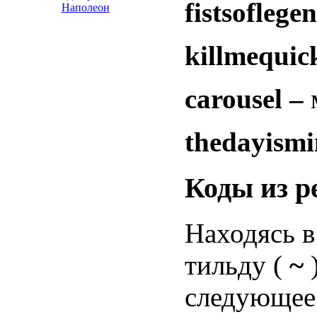
fistsoflege
Наполеон
killmequic
carousel –
thedayism
Коды из р
Находясь в
тильду (
~
следующее