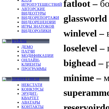
КЛУБ
fatloot –
бо
ИГРОПУТЕШЕСТВИЙ
АВТОРСКИЕ
ВИДЕОТУРЫ
glassworld
ВИДЕОРЕПОРТАЖИ
ВИДЕОРЕЦЕНЗИИ
ИГРЫ ЗНАТОКОВ
winlevel –
ВИДЕОРОЛИКИ
ФАЙЛЫ
loselevel –
ДЕМО
ПАТЧИ
МОДИФИКАЦИИ
bighead –
ОНЛАЙН-
КЛИЕНТЫ
ПРОГРАММЫ
minime –
м
ЛИНИЯ СВЯЗИ
НЕКСТАТИ
КОНКУРСЫ
superamm
ЭРУДИТ-
КВАРТЕТ
АВАТАРЫ
reservoird
КОНТАКТЫ