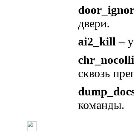
door_ignor
двери.
ai2_kill –
у
chr_nocolli
сквозь пре
dump_doc
команды.