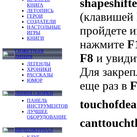
shapeshift
КНИГА
ЛЕТОПИСЬ
(клавишей 
ГЕРОИ
СОЗДАТЕЛИ
пройдете и
НАСТОЛЬНЫЕ
ИГРЫ
КНИГИ
нажмите
F
СЮЖЕТНАЯ
F8
и увидит
ЛИНИЯ
ЛЕГЕНДЫ
Для закреп
ХРОНИКИ
РАССКАЗЫ
ЮМОР
еще раз в
F
ЛИНИЯ СБОРКИ
touchofdea
ПАНЕЛЬ
ИНСТРУМЕНТОВ
ЛУЧШЕЕ
ОБОРУДОВАНИЕ
canttoucht
ВИДЕОЖУРНАЛ