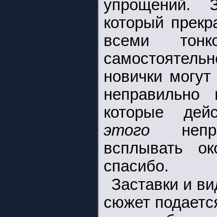
упрощений. 
который прекр
всеми тонк
самостояте
новички могут
неправильно 
которые дей
этого
неприя
всплывать о
спасибо.
Заставки и в
сюжет подаетс