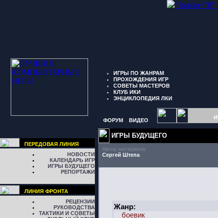
" border="0"
ИГРЫ ПО ЖАНРАМ
ПРОХОЖДЕНИЯ ИГР
СОВЕТЫ МАСТЕРОВ
КЛУБ ИКИ
ЭНЦИКЛОПЕДИЯ ЛКИ
И
ФОРУМ
ВИДЕО
ИГРЫ БУДУЩЕГО
ПЕРЕДОВАЯ ЛИНИЯ
Автор материала:
НОВОСТИ
Сергей Штепа
КАЛЕНДАРЬ ИГР
ИГРЫ БУДУЩЕГО
РЕПОРТАЖИ
ЛИНИЯ ФРОНТА
РЕЦЕНЗИИ
Жанр:
РУКОВОДСТВА
ТАКТИКИ И СОВЕТЫ
боевик