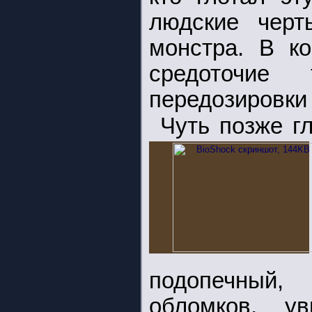
людские черт
монстра. В ко
средоточие
передозировки
Чуть позже г
подопечный,
обломков, у