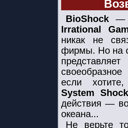
Воз
BioShock
— о
Irrational Ga
никак не свя
фирмы.
Но на 
представ
своеобразное 
если хотите,
System Shoc
действия — во
океана...
Не верьте то