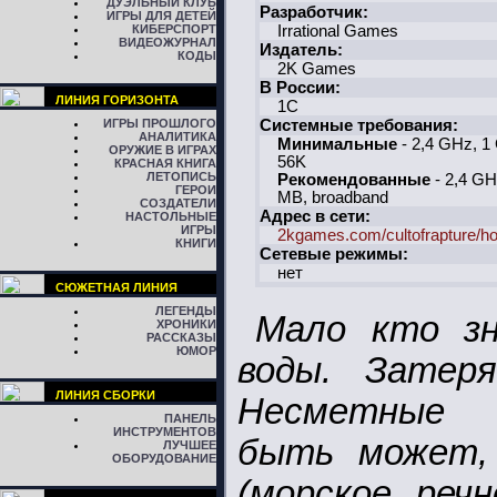
ДУЭЛЬНЫЙ КЛУБ
Разработчик:
ИГРЫ ДЛЯ ДЕТЕЙ
КИБЕРСПОРТ
Irrational Games
ВИДЕОЖУРНАЛ
Издатель:
КОДЫ
2K Games
В России:
ЛИНИЯ ГОРИЗОНТА
1C
ИГРЫ ПРОШЛОГО
Системные требования:
АНАЛИТИКА
Минимальные
- 2,4 GHz, 1
ОРУЖИЕ В ИГРАХ
56K
КРАСНАЯ КНИГА
ЛЕТОПИСЬ
Рекомендованные
- 2,4 GH
ГЕРОИ
MB, broadband
СОЗДАТЕЛИ
Адрес в сети:
НАСТОЛЬНЫЕ
ИГРЫ
2kgames.com/cultofrapture/h
КНИГИ
Сетевые режимы:
нет
СЮЖЕТНАЯ ЛИНИЯ
ЛЕГЕНДЫ
Мало кто з
ХРОНИКИ
РАССКАЗЫ
ЮМОР
воды. Затер
ЛИНИЯ СБОРКИ
Несметные 
ПАНЕЛЬ
ИНСТРУМЕНТОВ
быть может, 
ЛУЧШЕЕ
ОБОРУДОВАНИЕ
(морское, реч