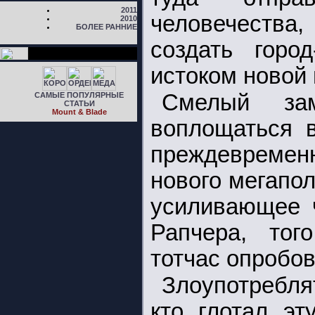
2011
человечества,
2010
БОЛЕЕ РАННИЕ
создать город
истоком новой
Смелый за
САМЫЕ ПОПУЛЯРНЫЕ
СТАТЬИ
Mount & Blade
воплощаться в
преждевременн
нового мегапо
усиливающее ч
Рапчера, тог
тотчас опробов
Злоупотребля
кто глотал эт