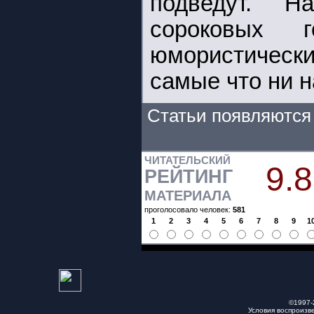
подведут. Н
сороковых 
юмористическ
самые что ни н
Статьи появляются 
ЧИТАТЕЛЬСКИЙ
9.8
РЕЙТИНГ
МАТЕРИАЛА
проголосовало человек:
581
1
2
3
4
5
6
7
8
9
1
©1997-
Условия воспроизв