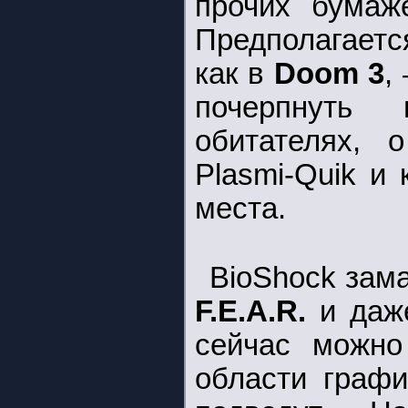
прочих бумаж
Предполагаетс
как в
Doom
3
,
почерпнуть
обитателях, 
Plasmi-Quik и 
места.
BioShock зам
F.E.A.R.
и даж
сейчас можно
области графи