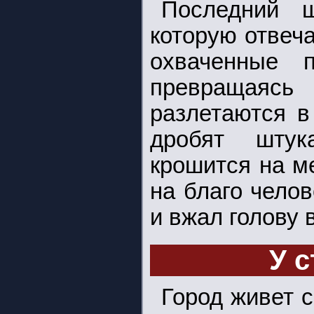
Последний 
которую отвеч
охваченные п
превращаясь
разлетаются в
дробят штук
крошится на ме
на благо челов
и вжал голову в
У с
Город живет с