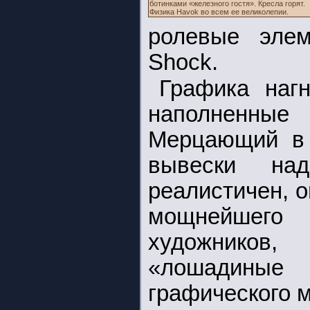
ботинками «железного гостя». Кресла горят.
Физика Havok во всем ее великолепии.
ролевые элем
Shock.
Графика нагн
наполненны
Мерцающий в 
вывески на
реалистичен, о
мощнейшего
художников,
«лошадиные 
графического м