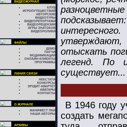
ВИДЕОЖУРНАЛ
разноцветн
КЛУБ
ИГРОПУТЕШЕСТВИЙ
АВТОРСКИЕ
подсказывае
ВИДЕОТУРЫ
ВИДЕОРЕПОРТАЖИ
ВИДЕОРЕЦЕНЗИИ
интересно
ИГРЫ ЗНАТОКОВ
ВИДЕОРОЛИКИ
утверждают, 
ФАЙЛЫ
отыскать пог
ДЕМО
ПАТЧИ
МОДИФИКАЦИИ
ОНЛАЙН-КЛИЕНТЫ
легенд. По 
ПРОГРАММЫ
существует...
ЛИНИЯ СВЯЗИ
НЕКСТАТИ
КОНКУРСЫ
ЭРУДИТ-КВАРТЕТ
АВАТАРЫ
КОНТАКТЫ
В 1946 году 
О ЖУРНАЛЕ
МАНИФЕСТ ЛКИ
создать мегапо
НАШИ АВТОРЫ
туда отпра
АРХИВЫ