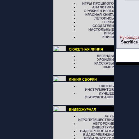
ИГРЫ ПРОШЛОГО
АНАЛИТИКА
ОРУЖИЕ В ИГРАХ
КРАСНАЯ КНИГА
ЛЕТОПИСЬ
ГЕРОИ
СОЗДАТЕЛИ
НАСТОЛЬНЫЕ
ИГРЫ
КНИГИ
Руководс
Sacrifice
СЮЖЕТНАЯ ЛИНИЯ
ЛЕГЕНДЫ
ХРОНИКИ
РАССКАЗЫ
ЮМОР
ЛИНИЯ СБОРКИ
ПАНЕЛЬ
ИНСТРУМЕНТОВ
ЛУЧШЕЕ
ОБОРУДОВАНИЕ
ВИДЕОЖУРНАЛ
КЛУБ
ИГРОПУТЕШЕСТВИЙ
АВТОРСКИЕ
ВИДЕОТУРЫ
ВИДЕОРЕПОРТАЖИ
ВИДЕОРЕЦЕНЗИИ
ИГРЫ ЗНАТОКОВ