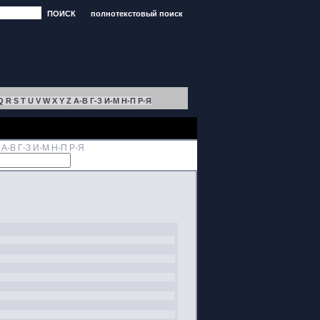
ПОИСК
полнотекстовый поиск
Q
R
S
T
U
V
W
X
Y
Z
А-В
Г-З
И-М
Н-П
Р-Я
А-В
Г-З
И-М
Н-П
Р-Я