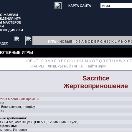
КАРТА САЙТА
ПО ЖАНРАМ
ЖДЕНИЯ ИГР
Ы МАСТЕРОВ
КИ
ЛОПЕДИЯ ЛКИ
ИГРЫ:
НОВЫЕ
0-9
A
B
C
D
E
F
G
H
I
J
K
L
M
N
O
P
ИДЕО
ЮТЕРНЫЕ ИГРЫ
НОВЫЕ
0-9
A
B
C
D
E
F
G
H
I
J
K
L
M
N
O
P
Q
R
S
T
U
V
W
X
Y
Z
ЖАНРЫ
ЛИДЕРЫ РЕЙТИНГА
Найти игру:
Sacrifice
Жертвоприношение
тегия в реальном времени
ль:
 Entertainment, Interplay
ии:
ные требования:
33, 64 Mb, 4Mb 3D уск. (PIII-500, 128Mb, 8Mb 3D уск.)
е режимы:
м, сеть, Интернет