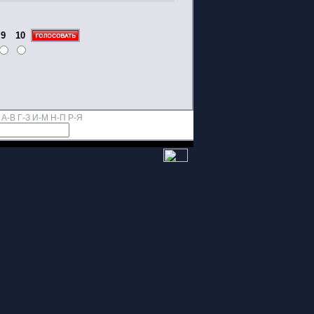
9
10
А-В
Г-З
И-М
Н-П
Р-Я