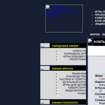
ИГРЫ 
ПРОХО
СОВЕТ
КЛУБ И
ЭНЦИК
ФОРУМ
В
КОМПЬ
ПЕРЕДОВАЯ ЛИНИЯ
НОВОСТИ
КАЛЕНДАРЬ ИГР
ИГРЫ БУДУЩЕГО
РЕПОРТАЖИ
ЛИНИЯ ФРОНТА
РЕЦЕНЗИИ
Жанр:
РУКОВОДСТВА
стра
ТАКТИКИ И СОВЕТЫ
Издате
ДУЭЛЬНЫЙ КЛУБ
ИГРЫ ДЛЯ ДЕТЕЙ
Shiny
КИБЕРСПОРТ
В Росс
ВИДЕОЖУРНАЛ
1C
КОДЫ
Систем
PII-2
Сетевы
ЛИНИЯ ГОРИЗОНТА
Моде