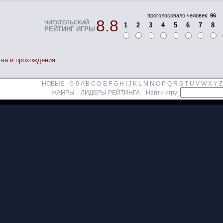
проголосовало человек:
96
8.8
ЧИТАТЕЛЬСКИЙ
1
2
3
4
5
6
7
8
РЕЙТИНГ ИГРЫ
тва и прохождения
:
НОВЫЕ
0-9
A
B
C
D
E
F
G
H
I
J
K
L
M
N
O
P
Q
R
S
T
U
V
W
X
Y
Z
ЖАНРЫ
ЛИДЕРЫ РЕЙТИНГА
Найти игру: