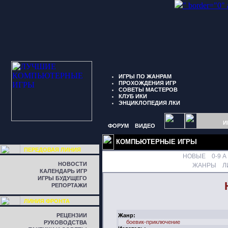
" border="0"
ИГРЫ ПО ЖАНРАМ
ПРОХОЖДЕНИЯ ИГР
СОВЕТЫ МАСТЕРОВ
КЛУБ ИКИ
ЭНЦИКЛОПЕДИЯ ЛКИ
И
ФОРУМ
ВИДЕО
КОМПЬЮТЕРНЫЕ ИГРЫ
ПЕРЕДОВАЯ ЛИНИЯ
НОВЫЕ
0-9
A
НОВОСТИ
ЖАНРЫ
Л
КАЛЕНДАРЬ ИГР
ИГРЫ БУДУЩЕГО
РЕПОРТАЖИ
ЛИНИЯ ФРОНТА
РЕЦЕНЗИИ
Жанр:
боевик-приключение
РУКОВОДСТВА