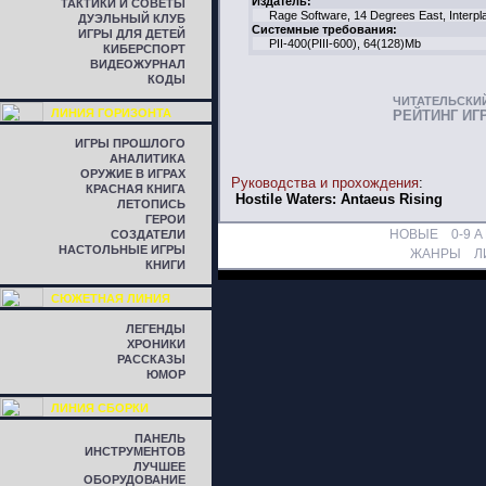
Издатель:
ТАКТИКИ И СОВЕТЫ
Rage Software, 14 Degrees East, Interpl
ДУЭЛЬНЫЙ КЛУБ
Системные требования:
ИГРЫ ДЛЯ ДЕТЕЙ
PII-400(PIII-600), 64(128)Mb
КИБЕРСПОРТ
ВИДЕОЖУРНАЛ
КОДЫ
ЧИТАТЕЛЬСКИ
ЛИНИЯ ГОРИЗОНТА
РЕЙТИНГ ИГ
ИГРЫ ПРОШЛОГО
АНАЛИТИКА
ОРУЖИЕ В ИГРАХ
Руководства и прохождения
:
КРАСНАЯ КНИГА
Hostile Waters: Antaeus Rising
ЛЕТОПИСЬ
ГЕРОИ
НОВЫЕ
0-9
A
СОЗДАТЕЛИ
НАСТОЛЬНЫЕ ИГРЫ
ЖАНРЫ
Л
КНИГИ
СЮЖЕТНАЯ ЛИНИЯ
ЛЕГЕНДЫ
ХРОНИКИ
РАССКАЗЫ
ЮМОР
ЛИНИЯ СБОРКИ
ПАНЕЛЬ
ИНСТРУМЕНТОВ
ЛУЧШЕЕ
ОБОРУДОВАНИЕ