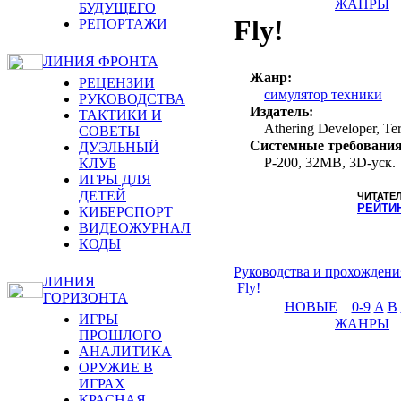
ЖАНРЫ
БУДУЩЕГО
Fly!
РЕПОРТАЖИ
ЛИНИЯ ФРОНТА
Жанр:
РЕЦЕНЗИИ
симулятор техники
РУКОВОДСТВА
Издатель:
ТАКТИКИ И
Athering Developer, Ter
СОВЕТЫ
Системные требования
ДУЭЛЬНЫЙ
P-200, 32MB, 3D-уск.
КЛУБ
ИГРЫ ДЛЯ
ДЕТЕЙ
ЧИТАТЕ
РЕЙТИ
КИБЕРСПОРТ
ВИДЕОЖУРНАЛ
КОДЫ
Руководства и прохождени
ЛИНИЯ
Fly!
ГОРИЗОНТА
НОВЫЕ
0-9
A
B
ИГРЫ
ЖАНРЫ
ПРОШЛОГО
АНАЛИТИКА
ОРУЖИЕ В
ИГРАХ
КРАСНАЯ