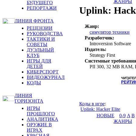
ЖАНРЫ
БУДУЩЕГО
Uplink: Hacke
РЕПОРТАЖИ
ЛИНИЯ ФРОНТА
Жанр:
РЕЦЕНЗИИ
симулятор техники
РУКОВОДСТВА
Разработчик:
ТАКТИКИ И
Introversion Software
СОВЕТЫ
Издатель:
ДУЭЛЬНЫЙ
Strategy First
КЛУБ
ИГРЫ ДЛЯ
Системные требования
ДЕТЕЙ
PII 300, 32 MB RAM,
КИБЕРСПОРТ
ВИДЕОЖУРНАЛ
ЧИТАТЕ
РЕЙТИ
КОДЫ
ЛИНИЯ
ГОРИЗОНТА
Коды в игре
:
ИГРЫ
Uplink: Hacker Elite
ПРОШЛОГО
НОВЫЕ
0-9
A
B
АНАЛИТИКА
ЖАНРЫ
ОРУЖИЕ В
ИГРАХ
КРАСНАЯ