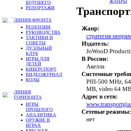
ЖАНРЫ
БУДУЩЕГО
Транспортн
РЕПОРТАЖИ
ЛИНИЯ ФРОНТА
РЕЦЕНЗИИ
Жанр:
РУКОВОДСТВА
стратегия непря
ТАКТИКИ И
Издатель:
СОВЕТЫ
ДУЭЛЬНЫЙ
JoWooD Producti
КЛУБ
В России:
ИГРЫ ДЛЯ
ДЕТЕЙ
Акелла
КИБЕРСПОРТ
Системные требо
ВИДЕОЖУРНАЛ
КОДЫ
PIII-500 MHz, 6
MB, video 64 MB
ЛИНИЯ
Адрес в сети:
ГОРИЗОНТА
www.transportgia
ИГРЫ
ПРОШЛОГО
Сетевые режимы:
АНАЛИТИКА
нет
ОРУЖИЕ В
ИГРАХ
КРАСНАЯ