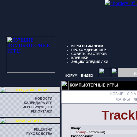
" border="0"
ИГРЫ ПО ЖАНРАМ
ПРОХОЖДЕНИЯ ИГР
СОВЕТЫ МАСТЕРОВ
КЛУБ ИКИ
ЭНЦИКЛОПЕДИЯ ЛКИ
И
ФОРУМ
ВИДЕО
КОМПЬЮТЕРНЫЕ ИГРЫ
ПЕРЕДОВАЯ ЛИНИЯ
НОВЫЕ
0-9
A
НОВОСТИ
ЖАНРЫ
Л
КАЛЕНДАРЬ ИГР
ИГРЫ БУДУЩЕГО
Track
РЕПОРТАЖИ
ЛИНИЯ ФРОНТА
Жанр:
РЕЦЕНЗИИ
аркада
(автогонки)
РУКОВОДСТВА
Разработчик: