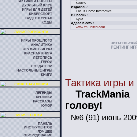
ТАКТИКИ И СОВЕТЫ
Nadeo
ДУЭЛЬНЫЙ КЛУБ
Издатель:
ИГРЫ ДЛЯ ДЕТЕЙ
Focus Home Interactive
КИБЕРСПОРТ
В России:
ВИДЕОЖУРНАЛ
Бука
КОДЫ
Адрес в сети:
www.tm-united.com
ЛИНИЯ ГОРИЗОНТА
ИГРЫ ПРОШЛОГО
ЧИТАТЕЛЬСКИ
АНАЛИТИКА
РЕЙТИНГ ИГ
ОРУЖИЕ В ИГРАХ
КРАСНАЯ КНИГА
ЛЕТОПИСЬ
ГЕРОИ
СОЗДАТЕЛИ
НАСТОЛЬНЫЕ ИГРЫ
КНИГИ
Тактика игры и
СЮЖЕТНАЯ ЛИНИЯ
TrackMania
ЛЕГЕНДЫ
ХРОНИКИ
РАССКАЗЫ
голову!
ЮМОР
№6 (91) июнь 200
ЛИНИЯ СБОРКИ
ПАНЕЛЬ
ИНСТРУМЕНТОВ
ЛУЧШЕЕ
ОБОРУДОВАНИЕ