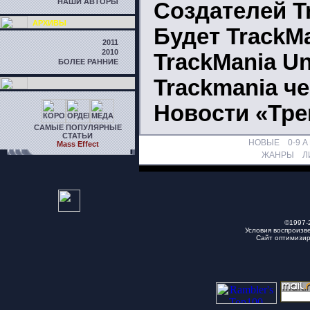
НАШИ АВТОРЫ
Создателей T
АРХИВЫ
Будет TrackMa
2011
2010
TrackMania Un
БОЛЕЕ РАННИЕ
Trackmania ч
Новости «Тр
САМЫЕ ПОПУЛЯРНЫЕ
СТАТЬИ
НОВЫЕ
0-9
A
Mass Effect
ЖАНРЫ
Л
©1997-
Условия воспроизв
Сайт оптимизи