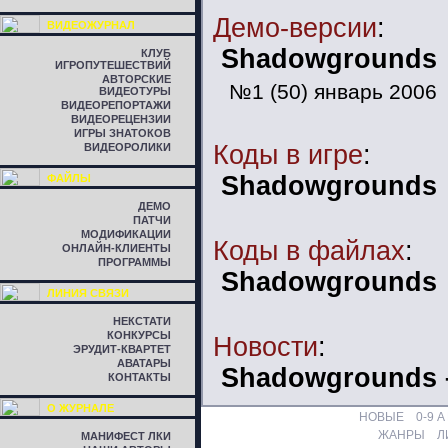
Демо-версии
:
ВИДЕОЖУРНАЛ
Shadowgrounds
КЛУБ
ИГРОПУТЕШЕСТВИЙ
АВТОРСКИЕ
№1 (50) январь 2006
ВИДЕОТУРЫ
ВИДЕОРЕПОРТАЖИ
ВИДЕОРЕЦЕНЗИИ
ИГРЫ ЗНАТОКОВ
Коды в игре
:
ВИДЕОРОЛИКИ
Shadowgrounds
ФАЙЛЫ
ДЕМО
ПАТЧИ
МОДИФИКАЦИИ
Коды в файлах
:
ОНЛАЙН-КЛИЕНТЫ
ПРОГРАММЫ
Shadowgrounds
ЛИНИЯ СВЯЗИ
НЕКСТАТИ
КОНКУРСЫ
Новости
:
ЭРУДИТ-КВАРТЕТ
АВАТАРЫ
Shadowgrounds 
КОНТАКТЫ
О ЖУРНАЛЕ
НОВЫЕ
0-9
A
ЖАНРЫ
Л
МАНИФЕСТ ЛКИ