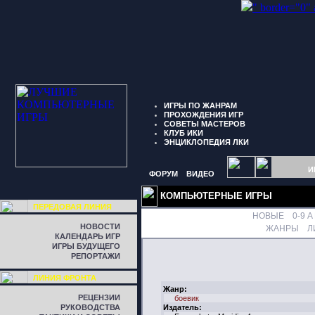
" border="0"
ИГРЫ ПО ЖАНРАМ
ПРОХОЖДЕНИЯ ИГР
СОВЕТЫ МАСТЕРОВ
КЛУБ ИКИ
ЭНЦИКЛОПЕДИЯ ЛКИ
И
ФОРУМ
ВИДЕО
КОМПЬЮТЕРНЫЕ ИГРЫ
ПЕРЕДОВАЯ ЛИНИЯ
НОВЫЕ
0-9
A
НОВОСТИ
ЖАНРЫ
Л
КАЛЕНДАРЬ ИГР
ИГРЫ БУДУЩЕГО
РЕПОРТАЖИ
ЛИНИЯ ФРОНТА
Жанр:
РЕЦЕНЗИИ
боевик
РУКОВОДСТВА
Издатель: