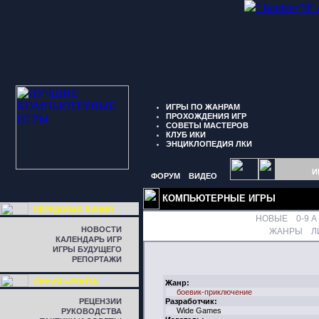
" border="0"
ИГРЫ ПО ЖАНРАМ
ПРОХОЖДЕНИЯ ИГР
СОВЕТЫ МАСТЕРОВ
КЛУБ ИКИ
ЭНЦИКЛОПЕДИЯ ЛКИ
И
ФОРУМ
ВИДЕО
КОМПЬЮТЕРНЫЕ ИГРЫ
ПЕРЕДОВАЯ ЛИНИЯ
НОВЫЕ
0-9
A
НОВОСТИ
ЖАНРЫ
Л
КАЛЕНДАРЬ ИГР
ИГРЫ БУДУЩЕГО
РЕПОРТАЖИ
ЛИНИЯ ФРОНТА
Жанр:
боевик-приключение
РЕЦЕНЗИИ
Разработчик:
Wide Games
РУКОВОДСТВА