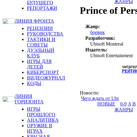
ЖАНРЫ
БУДУЩЕГО
Prince of Per
РЕПОРТАЖИ
ЛИНИЯ ФРОНТА
Жанр:
РЕЦЕНЗИИ
боевик
РУКОВОДСТВА
Разработчик:
ТАКТИКИ И
Ubisoft Montreal
СОВЕТЫ
Издатель:
ДУЭЛЬНЫЙ
Ubisoft Entertainment
КЛУБ
ИГРЫ ДЛЯ
ДЕТЕЙ
ЧИТАТЕ
РЕЙТИ
КИБЕРСПОРТ
ВИДЕОЖУРНАЛ
КОДЫ
Новости
:
ЛИНИЯ
Чего ждать от Ubi
ГОРИЗОНТА
НОВЫЕ
0-9
A
B
ИГРЫ
ЖАНРЫ
ПРОШЛОГО
АНАЛИТИКА
ОРУЖИЕ В
ИГРАХ
КРАСНАЯ