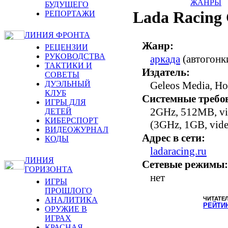
ЖАНРЫ
БУДУЩЕГО
Lada Racing
РЕПОРТАЖИ
ЛИНИЯ ФРОНТА
Жанр:
РЕЦЕНЗИИ
РУКОВОДСТВА
аркада
(автогонк
ТАКТИКИ И
Издатель:
СОВЕТЫ
ДУЭЛЬНЫЙ
Geleos Media, Н
КЛУБ
Системные требо
ИГРЫ ДЛЯ
2GHz, 512MB, v
ДЕТЕЙ
КИБЕРСПОРТ
(3GHz, 1GB, vid
ВИДЕОЖУРНАЛ
Адрес в сети:
КОДЫ
ladaracing.ru
ЛИНИЯ
Сетевые режимы:
ГОРИЗОНТА
нет
ИГРЫ
ПРОШЛОГО
АНАЛИТИКА
ЧИТАТЕ
РЕЙТИ
ОРУЖИЕ В
ИГРАХ
КРАСНАЯ