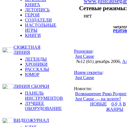
www.justcausega
КНИГА
Сетевые режимы:
ЛЕТОПИСЬ
нет
ГЕРОИ
СОЗДАТЕЛИ
НАСТОЛЬНЫЕ
ЧИТАТЕ
ИГРЫ
РЕЙТИ
КНИГИ
СЮЖЕТНАЯ
Рецензии
:
ЛИНИЯ
Just Cause
ЛЕГЕНДЫ
№12 (61) декабрь 2006
,
Ал
ХРОНИКИ
РАССКАЗЫ
Ищем секреты
:
ЮМОР
Just Cause
ЛИНИЯ СБОРКИ
Новости
:
ПАНЕЛЬ
Возвращение Рико Родриг
ИНСТРУМЕНТОВ
Just Cause — на золоте?
ЛУЧШЕЕ
НОВЫЕ
0-9
A
B
ОБОРУДОВАНИЕ
ЖАНРЫ
ВИДЕОЖУРНАЛ