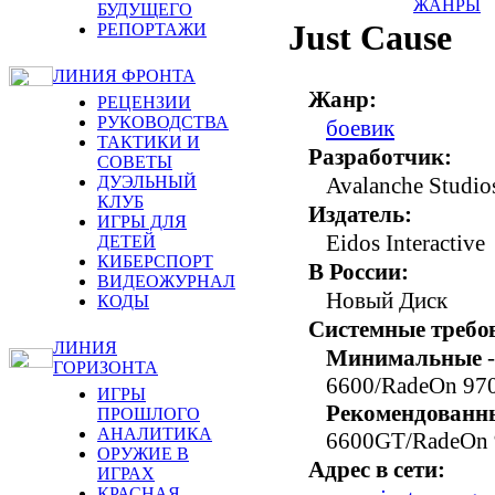
ЖАНРЫ
БУДУЩЕГО
Just Cause
РЕПОРТАЖИ
ЛИНИЯ ФРОНТА
Жанр:
РЕЦЕНЗИИ
РУКОВОДСТВА
боевик
ТАКТИКИ И
Разработчик:
СОВЕТЫ
ДУЭЛЬНЫЙ
Avalanche Studio
КЛУБ
Издатель:
ИГРЫ ДЛЯ
Eidos Interactive
ДЕТЕЙ
КИБЕРСПОРТ
В России:
ВИДЕОЖУРНАЛ
Новый Диск
КОДЫ
Системные требо
ЛИНИЯ
Минимальные
-
ГОРИЗОНТА
6600/RadeOn 97
ИГРЫ
Рекомендованн
ПРОШЛОГО
АНАЛИТИКА
6600GT/RadeOn 
ОРУЖИЕ В
Адрес в сети:
ИГРАХ
КРАСНАЯ