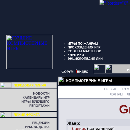
" border="0"
ИГРЫ ПО ЖАНРАМ
ПРОХОЖДЕНИЯ ИГР
СОВЕТЫ МАСТЕРОВ
КЛУБ ИКИ
ЭНЦИКЛОПЕДИЯ ЛКИ
И
ФОРУМ
ВИДЕО
КОМПЬЮТЕРНЫЕ ИГРЫ
ПЕРЕДОВАЯ ЛИНИЯ
НОВЫЕ
0-9
A
НОВОСТИ
ЖАНРЫ
Л
КАЛЕНДАРЬ ИГР
ИГРЫ БУДУЩЕГО
G
РЕПОРТАЖИ
ЛИНИЯ ФРОНТА
Жанр:
РЕЦЕНЗИИ
РУКОВОДСТВА
боевик
(социальный)