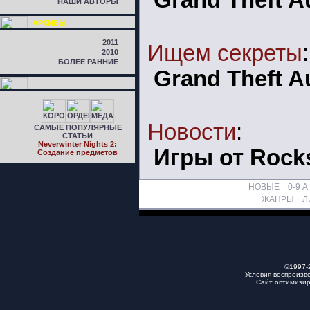
Grand Theft A
НАШИ АВТОРЫ
АРХИВЫ
2011
Ищем секреты
:
2010
БОЛЕЕ РАННИЕ
Grand Theft A
Новости
:
САМЫЕ ПОПУЛЯРНЫЕ
СТАТЬИ
Neverwinter Nights 2:
Игры от Rock
Cоздание предметов
НОВЫЕ
0-9
A
ЖАНРЫ
Л
©1997-
Условия воспроизв
Сайт оптимизи