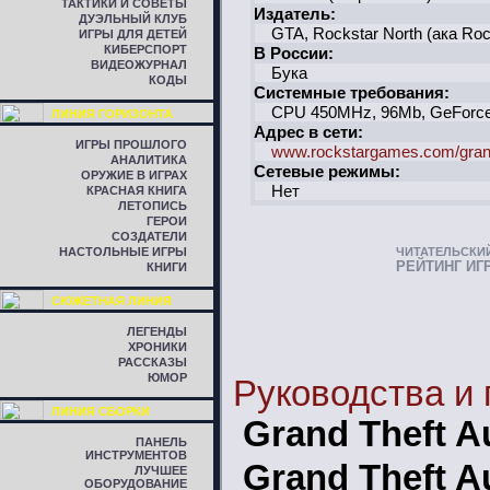
ТАКТИКИ И СОВЕТЫ
Издатель:
ДУЭЛЬНЫЙ КЛУБ
GTA, Rockstar North (ака Roc
ИГРЫ ДЛЯ ДЕТЕЙ
КИБЕРСПОРТ
В России:
ВИДЕОЖУРНАЛ
Бука
КОДЫ
Системные требования:
CPU 450MHz, 96Mb, GeForce
ЛИНИЯ ГОРИЗОНТА
Адрес в сети:
ИГРЫ ПРОШЛОГО
www.rockstargames.com/grand
АНАЛИТИКА
Сетевые режимы:
ОРУЖИЕ В ИГРАХ
Нет
КРАСНАЯ КНИГА
ЛЕТОПИСЬ
ГЕРОИ
СОЗДАТЕЛИ
НАСТОЛЬНЫЕ ИГРЫ
ЧИТАТЕЛЬСКИ
РЕЙТИНГ ИГ
КНИГИ
СЮЖЕТНАЯ ЛИНИЯ
ЛЕГЕНДЫ
ХРОНИКИ
РАССКАЗЫ
ЮМОР
Руководства и
ЛИНИЯ СБОРКИ
Grand Theft A
ПАНЕЛЬ
ИНСТРУМЕНТОВ
Grand Theft A
ЛУЧШЕЕ
ОБОРУДОВАНИЕ