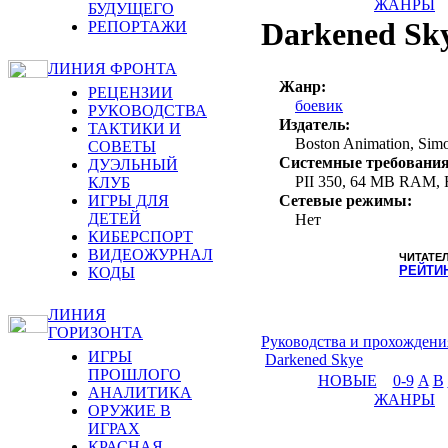
ЖАНРЫ
БУДУЩЕГО
Darkened Sk
РЕПОРТАЖИ
ЛИНИЯ ФРОНТА
Жанр:
РЕЦЕНЗИИ
боевик
РУКОВОДСТВА
Издатель:
ТАКТИКИ И
Boston Animation, Simo
СОВЕТЫ
Системные требования
ДУЭЛЬНЫЙ
PII 350, 64 MB RAM, 
КЛУБ
ИГРЫ ДЛЯ
Сетевые режимы:
ДЕТЕЙ
Нет
КИБЕРСПОРТ
ВИДЕОЖУРНАЛ
ЧИТАТЕ
РЕЙТИ
КОДЫ
ЛИНИЯ
ГОРИЗОНТА
Руководства и прохождени
ИГРЫ
Darkened Skye
ПРОШЛОГО
НОВЫЕ
0-9
A
B
АНАЛИТИКА
ЖАНРЫ
ОРУЖИЕ В
ИГРАХ
КРАСНАЯ