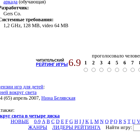
аркада
(обучающая)
Разработчик:
Gers Co.
Системные требования:
1,2 GHz, 128 MB, video 64 MB
проголосовало челове
6.9
ЧИТАТЕЛЬСКИЙ
1
2
3
4
5
6
7
РЕЙТИНГ ИГРЫ
ензии игр для детей
:
дней вокруг света
 (65) апрель 2007
,
Нина Белявская
.также
:
круг света в четыре диска
НОВЫЕ
0-9
A
B
C
D
E
F
G
H
I
J
K
L
M
N
O
P
Q
R
S
T
U
ЖАНРЫ
ЛИДЕРЫ РЕЙТИНГА
Найти игру: