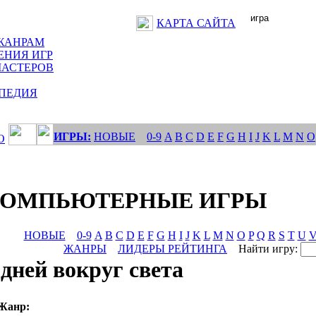
КАРТА САЙТА
ЖАНРАМ
ЕНИЯ ИГР
МАСТЕРОВ
ПЕДИЯ
ИГРЫ:
НОВЫЕ
0-9
A
B
C
D
E
F
G
H
I
J
K
L
M
N
O
О
КОМПЬЮТЕРНЫЕ ИГРЫ
НОВЫЕ
0-9
A
B
C
D
E
F
G
H
I
J
K
L
M
N
O
P
Q
R
S
T
U
ЖАНРЫ
ЛИДЕРЫ РЕЙТИНГА
Найти игру:
 дней вокруг света
Жанр: