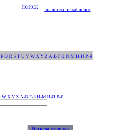
ПОИСК
полнотекстовый поиск
P
Q
R
S
T
U
V
W
X
Y
Z
А-В
Г-З
И-М
Н-П
Р-Я
V
W
X
Y
Z
А-В
Г-З
И-М
Н-П
Р-Я
Награда журнала