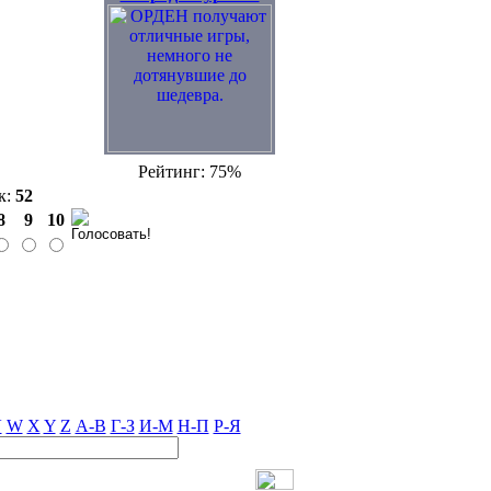
Рейтинг: 75%
к:
52
8
9
10
V
W
X
Y
Z
А-В
Г-З
И-М
Н-П
Р-Я