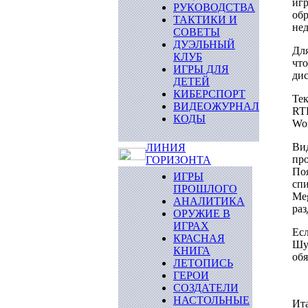
игр
РУКОВОДСТВА
обр
ТАКТИКИ И
не
СОВЕТЫ
ДУЭЛЬНЫЙ
Для
КЛУБ
что
ИГРЫ ДЛЯ
дис
ДЕТЕЙ
КИБЕРСПОРТ
Тек
ВИДЕОЖУРНАЛ
RTF
КОДЫ
Wor
Вид
ЛИНИЯ
про
ГОРИЗОНТА
Поя
ИГРЫ
спи
ПРОШЛОГО
Meg
АНАЛИТИКА
ра
ОРУЖИЕ В
ИГРАХ
Есл
КРАСНАЯ
Шу
КНИГА
обя
ЛЕТОПИСЬ
ГЕРОИ
СОЗДАТЕЛИ
НАСТОЛЬНЫЕ
Ита