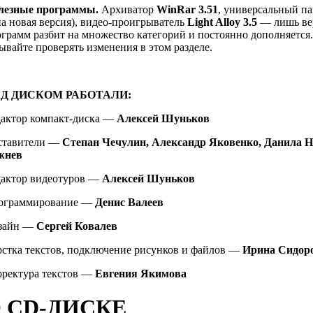
лезные программы.
Архиватор
WinRar 3.51
, универсальный па
а новая версия), видео-проигрыватель
Light Alloy 3.5
— лишь вер
грамм разбит на множество категорий и постоянно дополняетс
ывайте проверять изменения в этом разделе.
Д ДИСКОМ РАБОТАЛИ:
дактор компакт-диска —
Алексей Шуньков
ставители —
Степан Чечулин, Александр Яковенко, Данила 
жнев
дактор видеотуров —
Алексей Шуньков
ограммирование —
Денис Валеев
зайн —
Сергей Ковалев
рстка текстов, подключение рисунков и файлов —
Ирина Сидор
рректура текстов —
Евгения Якимова
 CD-ДИСКЕ