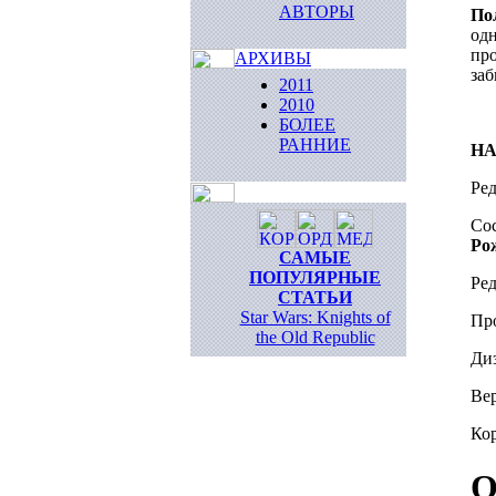
АВТОРЫ
По
одн
про
АРХИВЫ
заб
2011
2010
БОЛЕЕ
РАННИЕ
НА
Ре
Со
Ро
САМЫЕ
ПОПУЛЯРНЫЕ
Ре
СТАТЬИ
Star Wars: Knights of
Пр
the Old Republic
Ди
Ве
Ко
О