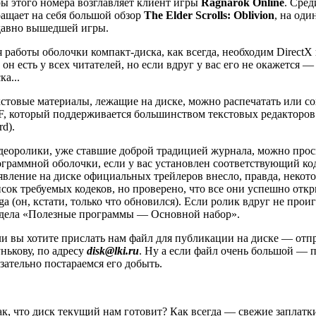
ы этого номера возглавляет клиент игры
Ragnarok Online
. Сре
ащает на себя большой обзор
The Elder Scrolls: Oblivion
, на од
давно вышедшей игры.
 работы оболочки компакт-диска, как всегда, необходим DirectX
 он есть у всех читателей, но если вдруг у вас его не окажется 
ка...
стовые материалы, лежащие на диске, можно распечатать или со
, который поддерживается большинством текстовых редакторов 
d).
еоролики, уже ставшие доброй традицией журнала, можно прос
граммной оболочки, если у вас установлен соответствующий ко
вление на диске официальных трейлеров внесло, правда, некото
сок требуемых кодеков, но проверено, что все они успешно откр
a (он, кстати, только что обновился). Если ролик вдруг не прои
здела «Полезные программы — Основной набор».
и вы хотите прислать нам файл для публикации на диске — отпр
нькову, по адресу
disk@lki.ru
. Ну а если файл очень большой — п
зательно постараемся его добыть.
к, что диск текущий нам готовит? Как всегда — свежие заплатк