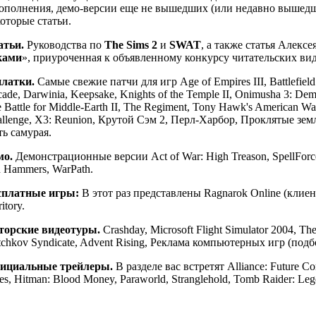
дополнения, демо-версии еще не вышедших (или недавно вышедш
оторые статьи.
атьи.
Руководства по
The Sims 2
и
SWAT
, а также статья Алекс
ками
», приуроченная к объявленному конкурсу читательских ви
платки.
Самые свежие патчи для игр Age of Empires III, Battlefiel
ade, Darwinia, Keepsake, Knights of the Temple II, Onimusha 3: Dem
 Battle for Middle-Earth II, The Regiment, Tony Hawk's American Wa
llenge, X3: Reunion, Крутой Сэм 2, Перл-Харбор, Проклятые земл
ь самурая.
мо.
Демонстрационные версии Act of War: High Treason, SpellForce 
 Hammers, WarPath.
сплатные игры:
В этот раз представлены Ragnarok Online (клиент)
ritory.
торские видеотуры.
Crashday, Microsoft Flight Simulator 2004, The
tchkov Syndicate, Advent Rising, Реклама компьютерных игр (под
ициальные трейлеры.
В разделе вас встретят Alliance: Future Co
es, Hitman: Blood Money, Paraworld, Stranglehold, Tomb Raider: Le