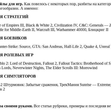
йлы для игр.
Как повелось с некоторых пор, разбиты на категор
огообразии. А именно:
Я СТРАТЕГИЙ
 of Empires III, Black & White 2, Civilization IV, C&C: Generals — 
tle for Middle-Earth II, Warcraft III, Warhammer 40000, Блицкриг II
Я БОЕВИКОВ
nter-Strike: Source, GTA: San Andreas, Half-Life 2, Quake 4, Unrea
Я РОЛЕВЫХ ИГР
blo 2: Lord of Destruction, Fallout 2, Fallout Tactics: Brotherhood of S
h Lords, Neverwinter Nights, The Elder Scrolls III: Morrowind
Я СИМУЛЯТОРОВ
2 Штурмовик: Забытые сражения, ТрекМания Sunrise — Extreme, F
s 2
ра своими руками.
Все статьи рубрики, примеры и последняя ве