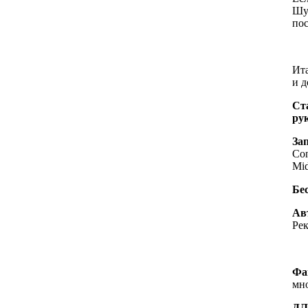
Шу
пос
Ита
и д
Ст
ру
За
Con
Mid
Бе
Ав
Рек
Фа
мн
ДЛ