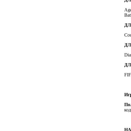
Age
Bat
ДЛ
Cou
ДЛ
Dia
ДЛ
FIF
Иг
По
код
НА