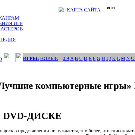
КАРТА САЙТА
ЖАНРАМ
ЕНИЯ ИГР
МАСТЕРОВ
ПЕДИЯ
ИГРЫ:
НОВЫЕ
0-9
A
B
C
D
E
F
G
H
I
J
K
L
M
N
O
О
Лучшие компьютерные игры» №
 DVD-ДИСКЕ
 диск в представлении не нуждается, тем более, что список мат