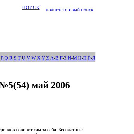
ПОИСК
полнотекстовый поиск
P
Q
R
S
T
U
V
W
X
Y
Z
А-В
Г-З
И-М
Н-П
Р-Я
5(54) май 2006
ериалов говорит сам за себя. Бесплатные