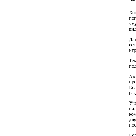
Хот
поп
уму
ви
Для
ест
игр
Тек
под
Авт
про
Есл
ра
Учт
вид
ко
дв
пос
Есл