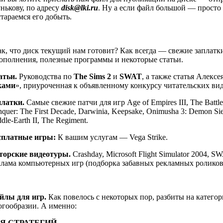
нькову, по адресу
disk@lki.ru
. Ну а если файл большой — просто 
тараемся его добыть.
к, что диск текущий нам готовит? Как всегда — свежие заплатк
ополнения, полезные программы и некоторые статьи.
атьи.
Руководства по
The Sims 2
и
SWAT
, а также статья Алекс
ками
», приуроченная к объявленному конкурсу читательских вид
платки.
Самые свежие патчи для игр Age of Empires III, The Battl
quer: The First Decade, Darwinia, Keepsake, Onimusha 3: Demon Siege
dle-Earth II, The Regiment.
сплатные игры:
К вашим услугам — Vega Strike.
торские видеотуры.
Crashday, Microsoft Flight Simulator 2004, SW
лама компьютерных игр (подборка забавных рекламных роликов
йлы для игр.
Как повелось с некоторых пор, разбиты на категор
огообразии. А именно:
Я СТРАТЕГИЙ