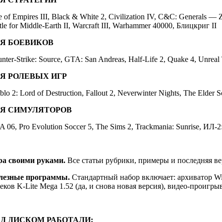
 of Empires III, Black & White 2, Civilization IV, C&C: Generals — 
tle for Middle-Earth II, Warcraft III, Warhammer 40000, Блицкриг II
Я БОЕВИКОВ
nter-Strike: Source, GTA: San Andreas, Half-Life 2, Quake 4, Unrea
Я РОЛЕВЫХ ИГР
blo 2: Lord of Destruction, Fallout 2, Neverwinter Nights, The Elder S
Я СИМУЛЯТОРОВ
A 06, Pro Evolution Soccer 5, The Sims 2, Trackmania: Sunrise, ИЛ-
ра своими руками.
Все статьи рубрики, примеры и последняя ве
лезные программы.
Стандартный набор включает: архиватор Wi
еков K-Lite Mega 1.52 (да, и снова новая версия), видео-проигрыва
Д ДИСКОМ РАБОТАЛИ: