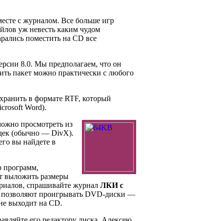
месте с журналом. Все больше игр
айлов уж невесть каким чудом
арались поместить на CD все
ерсии 8.0. Мы предполагаем, что он
авить пакет можно практически с любого
охранить в формате RTF, который
rosoft Word).
можно просмотреть из
дек (обычно — DivX).
его вы найдете в
р программ,
ют выложить размеры
ериалов, спрашивайте журнал
ЛКИ с
не позволяют проигрывать DVD-диски —
 не выходит на CD.
авляйте его редактору диска, Алексею