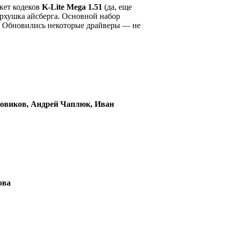
кет кодеков
K-Lite Mega 1.51
(да, еще
хушка айсберга. Основной набор
я. Обновились некоторые драйверы — не
Новиков, Андрей Чаплюк, Иван
ова