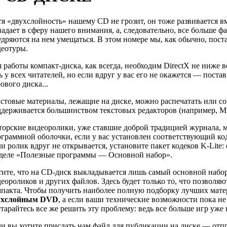
я «двухслойность» нашему CD не грозит, он тоже развивается в
адает в сферу нашего внимания, а, следовательно, все больше ф
дряются на нем умещаться. В этом номере мы, как обычно, пост
деотуры.
 работы компакт-диска, как всегда, необходим DirectX не ниже в
ь у всех читателей, но если вдруг у вас его не окажется — пост
ового диска...
стовые материалы, лежащие на диске, можно распечатать или с
держивается большинством текстовых редакторов (например, Mic
орские видеоролики, уже ставшие доброй традицией журнала, 
граммной оболочки, если у вас установлен соответствующий ко
и ролик вдруг не открывается, установите пакет кодеков K-Lite: 
зделе «Полезные программы — Основной набор».
ите, что на CD-диск выкладывается лишь самый основной набо
еороликов и других файлов. Здесь будет только то, что позволя
мпакта. Чтобы получить наиболее полную подборку лучших мат
ухслойным DVD
, а если ваши технические возможности пока 
тарайтесь все же решить эту проблему: ведь все больше игр уже
и вы хотите прислать нам файл для публикации на диске — отпр