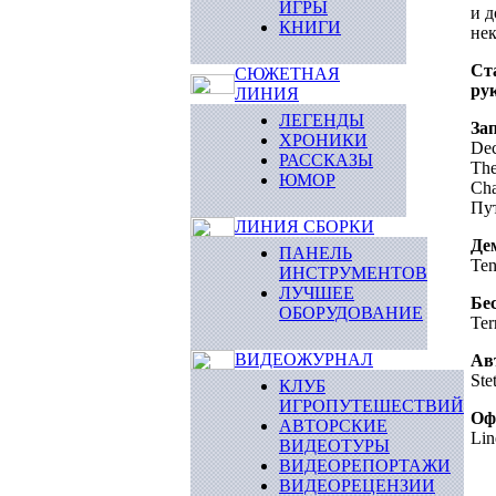
ИГРЫ
и 
КНИГИ
нек
Ст
СЮЖЕТНАЯ
ру
ЛИНИЯ
ЛЕГЕНДЫ
За
ХРОНИКИ
Dec
РАССКАЗЫ
The
ЮМОР
Cha
Пут
ЛИНИЯ СБОРКИ
Де
ПАНЕЛЬ
Ten
ИНСТРУМЕНТОВ
ЛУЧШЕЕ
Бе
ОБОРУДОВАНИЕ
Ter
ВИДЕОЖУРНАЛ
Ав
Ste
КЛУБ
ИГРОПУТЕШЕСТВИЙ
Оф
АВТОРСКИЕ
Lin
ВИДЕОТУРЫ
ВИДЕОРЕПОРТАЖИ
ВИДЕОРЕЦЕНЗИИ