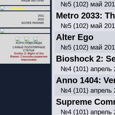
НАШИ АВТОРЫ
№5 (102) май 20
АРХИВЫ
Metro 2033: T
2011
2010
БОЛЕЕ РАННИЕ
№5 (102) май 20
Alter Ego
№5 (102) май 20
САМЫЕ ПОПУЛЯРНЫЕ
СТАТЬИ
Gothic 2: Night of the
Bioshock 2: S
Raven: Способы развития
персонажа
№4 (101) апрель 
Anno 1404: Ve
№4 (101) апрель 
Supreme Com
№4 (101) апрель 