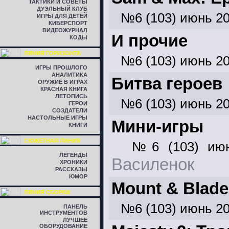
ТАКТИКИ И СОВЕТЫ
ДУЭЛЬНЫЙ КЛУБ
№6 (103) июнь 2
ИГРЫ ДЛЯ ДЕТЕЙ
КИБЕРСПОРТ
ВИДЕОЖУРНАЛ
И прочие
КОДЫ
ЛИНИЯ ГОРИЗОНТА
№6 (103) июнь 2
ИГРЫ ПРОШЛОГО
АНАЛИТИКА
Битва героев
ОРУЖИЕ В ИГРАХ
КРАСНАЯ КНИГА
ЛЕТОПИСЬ
№6 (103) июнь 2
ГЕРОИ
СОЗДАТЕЛИ
НАСТОЛЬНЫЕ ИГРЫ
Мини-игры
КНИГИ
СЮЖЕТНАЯ ЛИНИЯ
№6 (103) ию
ЛЕГЕНДЫ
Василенок
ХРОНИКИ
РАССКАЗЫ
ЮМОР
Mount & Blade
ЛИНИЯ СБОРКИ
№6 (103) июнь 2
ПАНЕЛЬ
ИНСТРУМЕНТОВ
ЛУЧШЕЕ
ОБОРУДОВАНИЕ