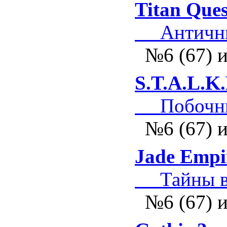
Titan Ques
Античны
№6 (67) 
S.T.A.L.K
Побочные
№6 (67) 
Jade Empir
Тайны во
№6 (67) 