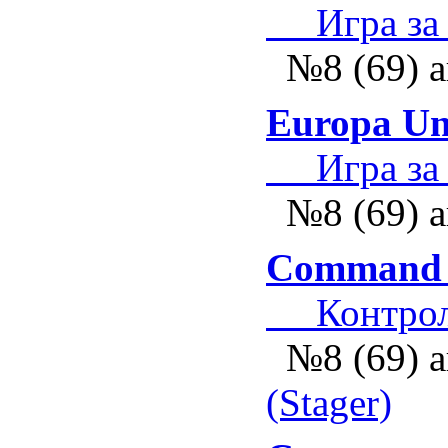
Игра за р
№8 (69) а
Europa Uni
Игра за к
№8 (69) а
Command &
Контроль
№8 (69) а
(Stager)