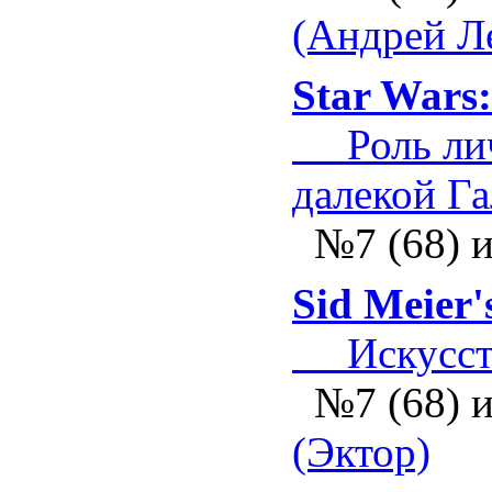
(Андрей Л
Star Wars
Роль личн
далекой Г
№7 (68) 
Sid Meier'
Искусств
№7 (68) 
(Эктор)