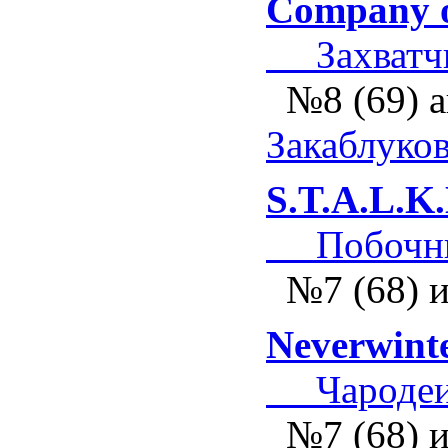
Company o
Захватчи
№8 (69) а
Закаблуко
S.T.A.L.K
Побочные
№7 (68) 
Neverwinte
Чароде
№7 (68) 