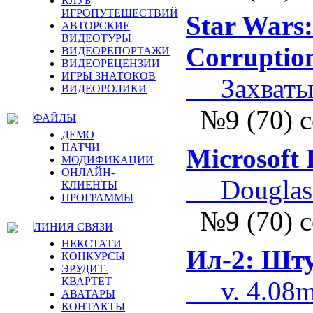
КЛУБ
ИГРОПУТЕШЕСТВИЙ
Star Wars:
АВТОРСКИЕ
ВИДЕОТУРЫ
Corruptio
ВИДЕОРЕПОРТАЖИ
ВИДЕОРЕЦЕНЗИИ
ИГРЫ ЗНАТОКОВ
Захватыв
ВИДЕОРОЛИКИ
№9 (70) 
ФАЙЛЫ
ДЕМО
ПАТЧИ
Microsoft 
МОДИФИКАЦИИ
ОНЛАЙН-
Douglas D
КЛИЕНТЫ
ПРОГРАММЫ
№9 (70) 
ЛИНИЯ СВЯЗИ
НЕКСТАТИ
Ил-2: Шт
КОНКУРСЫ
ЭРУДИТ-
КВАРТЕТ
v. 4.08
АВАТАРЫ
КОНТАКТЫ