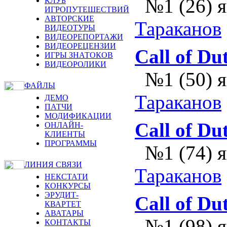
№1 (26) 
КЛУБ
ИГРОПУТЕШЕСТВИЙ
АВТОРСКИЕ
Тараканов
ВИДЕОТУРЫ
ВИДЕОРЕПОРТАЖИ
ВИДЕОРЕЦЕНЗИИ
Call of Du
ИГРЫ ЗНАТОКОВ
ВИДЕОРОЛИКИ
№1 (50) 
ФАЙЛЫ
Тараканов
ДЕМО
ПАТЧИ
МОДИФИКАЦИИ
Call of Du
ОНЛАЙН-
КЛИЕНТЫ
ПРОГРАММЫ
№1 (74) 
ЛИНИЯ СВЯЗИ
Тараканов
НЕКСТАТИ
КОНКУРСЫ
ЭРУДИТ-
Call of Du
КВАРТЕТ
АВАТАРЫ
№1 (98) 
КОНТАКТЫ