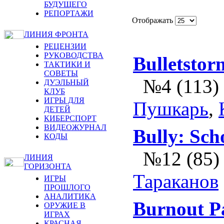
БУДУЩЕГО
РЕПОРТАЖИ
Отображать
ЛИНИЯ ФРОНТА
РЕЦЕНЗИИ
РУКОВОДСТВА
Bulletstor
ТАКТИКИ И
СОВЕТЫ
№4 (113)
ДУЭЛЬНЫЙ
КЛУБ
ИГРЫ ДЛЯ
Пушкарь
,
ДЕТЕЙ
КИБЕРСПОРТ
ВИДЕОЖУРНАЛ
Bully: Sch
КОДЫ
№12 (85)
ЛИНИЯ
ГОРИЗОНТА
Тараканов
ИГРЫ
ПРОШЛОГО
АНАЛИТИКА
Burnout Pa
ОРУЖИЕ В
ИГРАХ
КРАСНАЯ