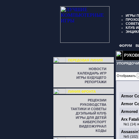
ИГРЫ 
ПРОХО
СОВЕТ
КЛУБ И
ЭНЦИК
ФОРУМ
В
РУКОВ
ПЕРЕДОВАЯ ЛИНИЯ
УПОРЯДОЧИ
НОВОСТИ
КАЛЕНДАРЬ ИГР
Отображать
ИГРЫ БУДУЩЕГО
РЕПОРТАЖИ
ЛИНИЯ ФРОНТА
Armor C
РЕЦЕНЗИИ
Armor C
РУКОВОДСТВА
ТАКТИКИ И СОВЕТЫ
Armored 
ДУЭЛЬНЫЙ КЛУБ
ИГРЫ ДЛЯ ДЕТЕЙ
Arx Fatal
КИБЕРСПОРТ
№1 (14) 
ВИДЕОЖУРНАЛ
КОДЫ
Assassin'
№5 (102)