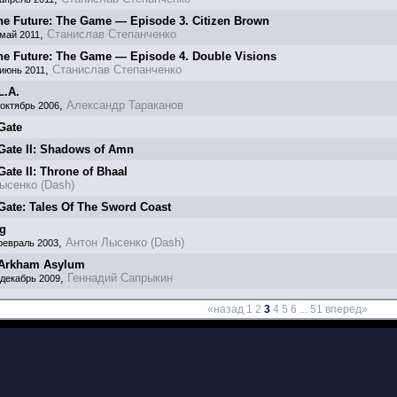
the Future: The Game — Episode 3. Citizen Brown
,
Станислав Степанченко
 май 2011
the Future: The Game — Episode 4. Double Visions
,
Станислав Степанченко
 июнь 2011
L.A.
,
Александр Тараканов
 октябрь 2006
Gate
 Gate II: Shadows of Amn
Gate II: Throne of Bhaal
ысенко (Dash)
Gate: Tales Of The Sword Coast
rg
,
Антон Лысенко (Dash)
февраль 2003
 Arkham Asylum
,
Геннадий Сапрыкин
 декабрь 2009
«назад
1
2
3
4
5
6
...
51
вперед»