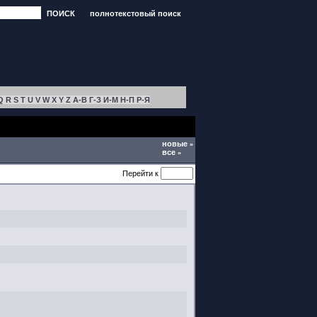
ПОИСК
полнотекстовый поиск
Q
R
S
T
U
V
W
X
Y
Z
А-В
Г-З
И-М
Н-П
Р-Я
новые
»
все
»
Перейти к