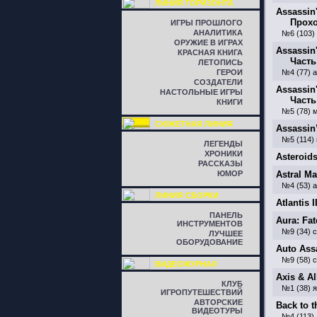
ЛИНИЯ ГОРИЗОНТА
Assassin'
Прохо
ИГРЫ ПРОШЛОГО
АНАЛИТИКА
№6 (103)
ОРУЖИЕ В ИГРАХ
Assassin
КРАСНАЯ КНИГА
Часть
ЛЕТОПИСЬ
ГЕРОИ
№4 (77) 
СОЗДАТЕЛИ
Assassin
НАСТОЛЬНЫЕ ИГРЫ
Часть
КНИГИ
№5 (78) 
СЮЖЕТНАЯ ЛИНИЯ
Assassin
№5 (114)
ЛЕГЕНДЫ
ХРОНИКИ
Asteroid
РАССКАЗЫ
ЮМОР
Astral Ma
№4 (53) 
ЛИНИЯ СБОРКИ
Atlantis 
ПАНЕЛЬ
Aura: Fat
ИНСТРУМЕНТОВ
№9 (34) 
ЛУЧШЕЕ
ОБОРУДОВАНИЕ
Auto Ass
№9 (58) 
ВИДЕОЖУРНАЛ
Axis & Al
КЛУБ
№1 (38) 
ИГРОПУТЕШЕСТВИЙ
АВТОРСКИЕ
Back to 
ВИДЕОТУРЫ
№4 (113) 