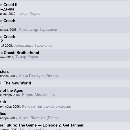
s Creed II
:
ждение
,
Тимур Хорев
 июнь 2010
's Creed
:
 1
,
Александр Тараканов
апрель 2008
's Creed
:
 2
,
Александр Тараканов
май 2008
’s Creed: Brotherhood
,
Тимур Хорев
 май 2011
s
sters
,
Илья Гинзбург (Эктор)
апрель 2006
III: The New World
e of the Ages
,
Вадим Милющенко
сентябрь 2004
ault
,
Константин Закаблуковский
сентябрь 2006
lies
,
Антон Лысенко (Dash)
январь 2005
the Future: The Game — Episode 2. Get Tannen!
,
Станислав Степанченко
апрель 2011