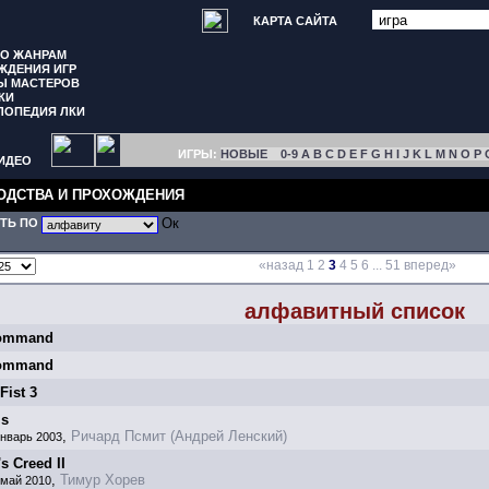
КАРТА САЙТА
ПО ЖАНРАМ
ЖДЕНИЯ ИГР
Ы МАСТЕРОВ
КИ
ЛОПЕДИЯ ЛКИ
ИГРЫ:
НОВЫЕ
0-9
A
B
C
D
E
F
G
H
I
J
K
L
M
N
O
P
ИДЕО
ОДСТВА И ПРОХОЖДЕНИЯ
ТЬ ПО
«назад
1
2
3
4
5
6
...
51
вперед»
алфавитный список
ommand
ommand
Fist 3
is
,
Ричард Псмит (Андрей Ленский)
январь 2003
s Creed II
,
Тимур Хорев
 май 2010