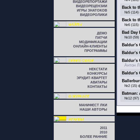
ВИДЕОРЕПОРТАЖИ
ВИДЕОРЕЦЕНЗИИ
Back to 
ИГРЫ ЗНАТОКОВ
№5 (114)
ВИДЕОРОЛИКИ
Back to 
ФАЙЛЫ
№6 (115)
Bad Day 
ДЕМО
№10 (59)
ПАТЧИ
МОДИФИКАЦИИ
Baldur's 
ОНЛАЙН-КЛИЕНТЫ
ПРОГРАММЫ
Baldur's
Baldur's 
ЛИНИЯ СВЯЗИ
Антон Л
НЕКСТАТИ
Baldur's 
КОНКУРСЫ
ЭРУДИТ-КВАРТЕТ
Ballerbu
АВАТАРЫ
№2 (15) 
КОНТАКТЫ
Batman:
О ЖУРНАЛЕ
№12 (97)
МАНИФЕСТ ЛКИ
НАШИ АВТОРЫ
АРХИВЫ
2011
2010
БОЛЕЕ РАННИЕ