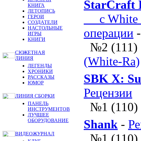
StarCraft 
КНИГА
ЛЕТОПИСЬ
c White 
ГЕРОИ
СОЗДАТЕЛИ
НАСТОЛЬНЫЕ
операции
ИГРЫ
КНИГИ
№2 (111)
СЮЖЕТНАЯ
(White-Ra)
ЛИНИЯ
ЛЕГЕНДЫ
ХРОНИКИ
SBK X: Su
РАССКАЗЫ
ЮМОР
Рецензии
ЛИНИЯ СБОРКИ
№1 (110)
ПАНЕЛЬ
ИНСТРУМЕНТОВ
ЛУЧШЕЕ
Shank
-
Ре
ОБОРУДОВАНИЕ
ВИДЕОЖУРНАЛ
№1 (110)