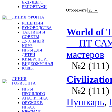
БУДУЩЕГО
РЕПОРТАЖИ
Отображать
ЛИНИЯ ФРОНТА
РЕЦЕНЗИИ
РУКОВОДСТВА
World of 
ТАКТИКИ И
СОВЕТЫ
ПТ САУ —
ДУЭЛЬНЫЙ
КЛУБ
ИГРЫ ДЛЯ
мастеров
ДЕТЕЙ
КИБЕРСПОРТ
№2 (111)
ВИДЕОЖУРНАЛ
КОДЫ
Civilizati
ЛИНИЯ
ГОРИЗОНТА
№2 (111)
ИГРЫ
ПРОШЛОГО
АНАЛИТИКА
Пушкарь
,
ОРУЖИЕ В
ИГРАХ
КРАСНАЯ