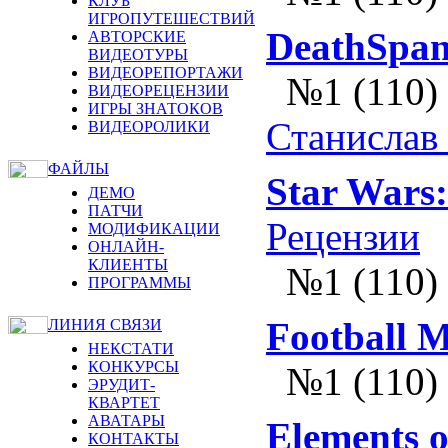
КЛУБ
ИГРОПУТЕШЕСТВИЙ
DeathSpa
АВТОРСКИЕ
ВИДЕОТУРЫ
ВИДЕОРЕПОРТАЖИ
№1 (110)
ВИДЕОРЕЦЕНЗИИ
ИГРЫ ЗНАТОКОВ
Станислав
ВИДЕОРОЛИКИ
ФАЙЛЫ
Star Wars:
ДЕМО
ПАТЧИ
Рецензии
МОДИФИКАЦИИ
ОНЛАЙН-
КЛИЕНТЫ
№1 (110)
ПРОГРАММЫ
Football 
ЛИНИЯ СВЯЗИ
НЕКСТАТИ
КОНКУРСЫ
№1 (110)
ЭРУДИТ-
КВАРТЕТ
АВАТАРЫ
Elements 
КОНТАКТЫ