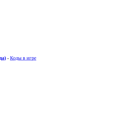
да)
-
Коды в игре