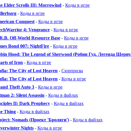
e Elder Scrolls III: Morrowind
-
Коды в игре
llerburg
-
Коды в игре
erican Conquest
-
Коды в игре
chWarrior 4: Vengeance
-
Коды в игре
R.B. Off-World Resource Base
-
Коды в игре
mes Bond 007: NightFire
-
Коды в игре
bin Hood: The Legend of Sherwood (Робин Гуд. Легенда Шерву
arts of Iron
-
Коды в игре
fia: The City of Lost Heaven
-
Сюрпризы
fia: The City of Lost Heaven
-
Коды в игре
and Theft Auto 3
-
Коды в игре
tman 2: Silent Assassin
-
Коды в файлах
sciples II: Dark Prophecy
-
Коды в файлах
e Thing
-
Коды в файлах
oject: Nomads (Проект 'Бродяги')
-
Коды в файлах
verwinter Nights
-
Коды в игре