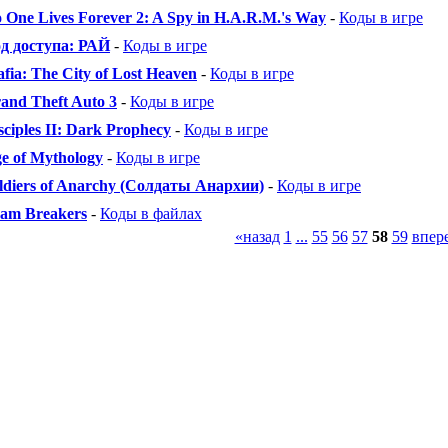
 One Lives Forever 2: A Spy in H.A.R.M.'s Way
-
Коды в игре
д доступа: РАЙ
-
Коды в игре
fia: The City of Lost Heaven
-
Коды в игре
and Theft Auto 3
-
Коды в игре
sciples II: Dark Prophecy
-
Коды в игре
e of Mythology
-
Коды в игре
ldiers of Anarchy (Солдаты Анархии)
-
Коды в игре
am Breakers
-
Коды в файлах
«назад
1
...
55
56
57
58
59
впер