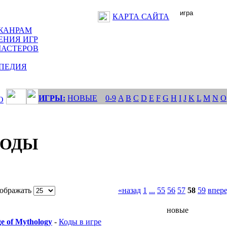
КАРТА САЙТА
ЖАНРАМ
ЕНИЯ ИГР
МАСТЕРОВ
ПЕДИЯ
ИГРЫ:
НОВЫЕ
0-9
A
B
C
D
E
F
G
H
I
J
K
L
M
N
O
О
КОДЫ
ображать
«назад
1
...
55
56
57
58
59
впер
новые
e of Mythology
-
Коды в игре