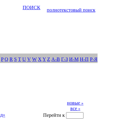
ПОИСК
полнотекстовый поиск
P
Q
R
S
T
U
V
W
X
Y
Z
А-В
Г-З
И-М
Н-П
Р-Я
новые
»
все
»
ед»
Перейти к