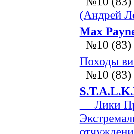
№10 (83)
(Андрей Л
Max Payn
№10 (83)
Походы ви
№10 (83)
S.T.A.L.K
Лики Пр
Экстремал
отчуждени