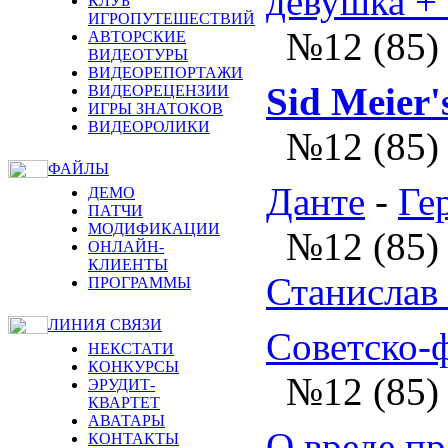
девушка 
КЛУБ
ИГРОПУТЕШЕСТВИЙ
№12 (85)
АВТОРСКИЕ
ВИДЕОТУРЫ
ВИДЕОРЕПОРТАЖИ
Sid Meier'
ВИДЕОРЕЦЕНЗИИ
ИГРЫ ЗНАТОКОВ
ВИДЕОРОЛИКИ
№12 (85)
ФАЙЛЫ
Данте
-
Ге
ДЕМО
ПАТЧИ
МОДИФИКАЦИИ
№12 (85)
ОНЛАЙН-
КЛИЕНТЫ
Станислав
ПРОГРАММЫ
ЛИНИЯ СВЯЗИ
Советско-
НЕКСТАТИ
КОНКУРСЫ
№12 (85)
ЭРУДИТ-
КВАРТЕТ
АВАТАРЫ
О вреде п
КОНТАКТЫ