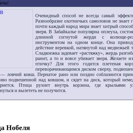
ичь!
Очевидный способ не всегда самый эффект
Разнообразие охотничьих самоловов не знает 
почти каждый народ мира знает хитрый спосо
зверя. В Забайкалье популярна оплеуха, состо
длинной согнутой жерди с колюще-ре
инструментом на одном конце. Она привод
действие веревкой, натянутой над медвежьей 
Сладкоежка задевает «растяжку», жердь разгиб
ранит, а то и вовсе убивает зверя. Желаете и
птичку? Для этого годится плетеная кор
переворачивающимся диском сверху, подвешен
, — ловчий ковш. Пернатое рано или поздно соблазнится прим
ливо подвешенной над ковшом, и сядет на диск, который неме
ернется. Птица рухнет внутрь корзина, где крыльями 
нуться и вылететь не получится.
да Нобеля