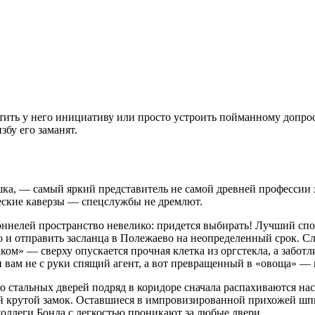
ить у него инициативу или просто устроить пойманному допрос.
збу его заманят.
ка, — самый яркий представитель не самой древней профессии
ческие каверзы — спецслужбы не дремлют.
тоннелей пространство невелико: придется выбирать! Лучший спо
о и отправить засланца в Полежаево на неопределенный срок. С
аком» — сверху опускается прочная клетка из оргстекла, а заб
 вам не с руки спящий агент, а вот превращенный в «овоща» — 
о стальных дверей подряд в коридоре сначала распахиваются на
ый крутой замок. Оставшиеся в импровизированной прихожей шп
коллеги Бонда с легкостью проникают за любые двери.