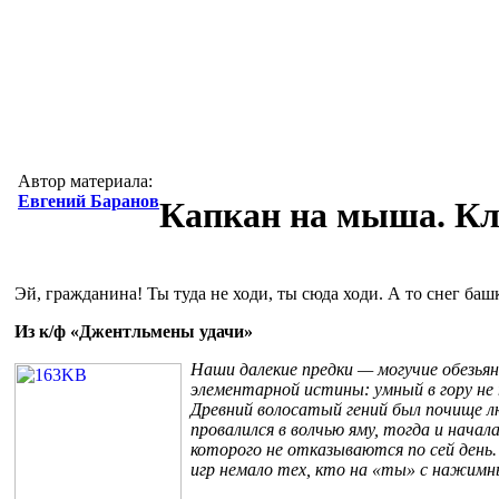
Автор материала:
Евгений Баранов
Капкан на мыша. Кл
Эй, гражданина! Ты туда не ходи, ты сюда ходи. А то снег баш
Из к/ф «Джентльмены удачи»
Наши далекие предки — могучие обезья
элементарной истины: умный в гору не 
Древний волосатый гений был почище люб
провалился в волчью яму, тогда и начал
которого не отказываются по сей день
игр немало тех, кто на «ты» с нажим