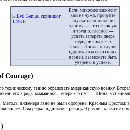
Если микроменеджмент
вам не чужд, пробуйте
впускать шпионов по
одному — это не так уж
и трудно, главное —
успеть запереть дверь
перед носом у его
коллег. Послав по душу
одинокого агента своих
парней, вы можете быть
уверены в успехе.
f Courage)
о техническому гению обрадовать американскую военку. Вторая
ивели его в ряды коммандос. Теперь его имя — Шина, а специа
о. Методы инженера явно не были одобрены Красным Крестом: во
альнейшем, Сэм редко поднимает тревогу. Ну, если только не поп
I)