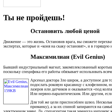
Ты не пройдешь!
Остановить любой ценой
Движение — это жизнь. Остановив врага, вы сможете перехват
экспертах, которые и «коня на скаку остановят», и в горящую и
Максимилиан (Evil Genius)
Бывший индустриальный магнат, закомплексованный коротыш
поскольку специфика его работы обязывает использовать вся
Арсенал доктора Зло широк, а доступное для 
подослать роковую красавицу с клофелином, н
лазеров или датчиков и оказывается «под колп
Или нервно-паралитическим. Или другим, если
Для той же цели приспособлен шлюз. Нескольк
приманку), а за их спиной запираются на сам
электронном замке. Да, спецагентам такая замануха нипочем: 