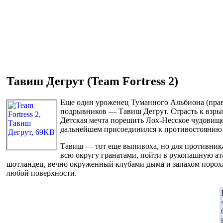
Тавиш Дегрут (Team Fortress 2)
Еще один уроженец Туманного Альбиона (правд
подрывников — Тавиш Дегрут. Страсть к взрывч
Детская мечта порешить Лох-Несское чудовищ
дальнейшем присоединился к противостояни
Тавиш — тот еще выпивоха, но для противника 
всю округу гранатами, пойти в рукопашную ат
шотландец, вечно окруженный клубами дыма и запахом пороха
любой поверхности.