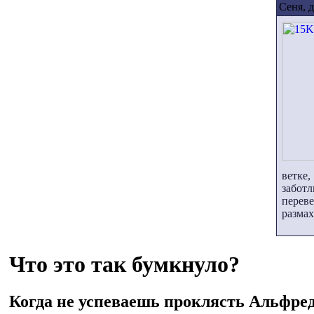
Сеня, д
ветке
забот
перев
размах
Что это так бумкнуло?
Когда не успеваешь проклясть Альфре