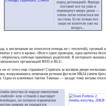
перед детонацией. Фрицы
поставят все на уши и
перевернут вверх дном —
очень легко попасться им
на глаза. Если только все
наци не взлетели уже на
воздух...
а, к англичанам он относится отнюдь не с теплотой), грозный 
атке у него в крови: «Всего один проводок, одна щепотка беспо
е обернулась гибелью приемных родителей. В интернате малыш-
ю шпионских организаций RED и BLU.
он от этого еще страшнее! Спрятать за косяком двери несколько
аку, вооружившись немецким ручным фугасом Mk24 (зачем бросат
. Одна из ключевых тактик Тавиша — засада: тому весьма спосо
Бомба-липучка (в народе именуемая
«пайпой» или «стикой») выглядит
безобидно, но полкило взрывчатки
внутри никому не покажутся