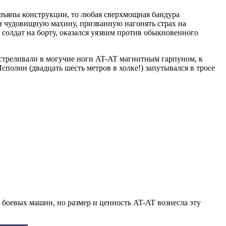
изъяны конструкции, то любая сверхмощная бандура
и чудовищную махину, призванную нагонять страх на
 солдат на борту, оказался уязвим против обыкновенного
стреливали в могучие ноги AT-AT магнитным гарпуном, к
сполин (двадцать шесть метров в холке!) запутывался в тросе
 боевых машин, но размер и ценность AT-AT вознесла эту