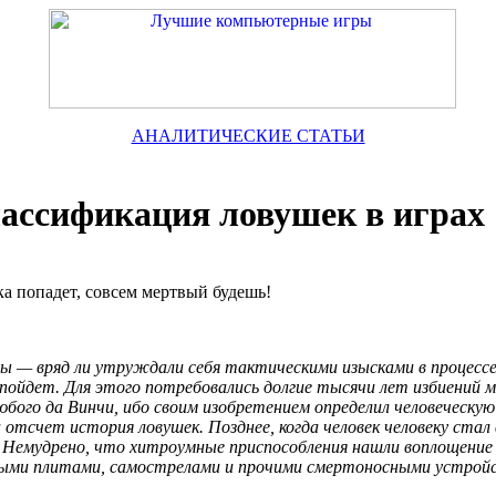
АНАЛИТИЧЕСКИЕ СТАТЬИ
ассификация ловушек в играх
ка попадет, совсем мертвый будешь!
ны — вряд ли утруждали себя тактическими изысками в процесс
пойдет. Для этого потребовались долгие тысячи лет избиений м
ого да Винчи, ибо своим изобретением определил человеческую и
а отсчет история ловушек. Позднее, когда человек человеку ста
. Немудрено, что хитроумные приспособления нашли воплощение 
ными плитами, самострелами и прочими смертоносными устройс