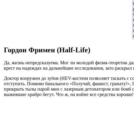
Гордон Фримен (Half-Life)
Да, жизнь непредсказуема. Мог ли молодой физик-теоретик д
крест на надеждах на дальнейшие исследования, зато раскрыл
Доктор вооружен до зубов (HEV-костюм позволяет таскать с 
отступить. Помимо банального «Получай, фашист, гранату!», Г
прикрыть тылы парой мин с лазерным детонатором или бомб с
выжившие храбро бегут. Что ж, на войне все средства хороши!