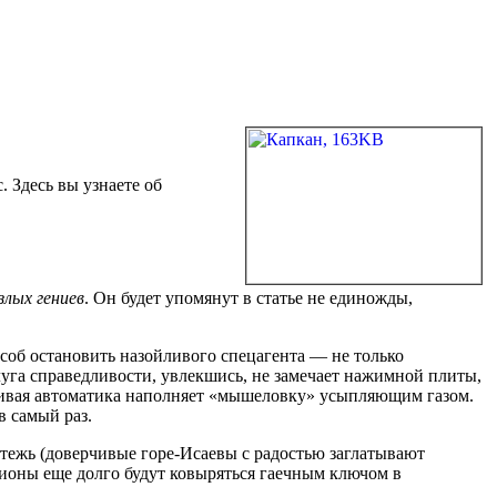
 Здесь вы узнаете об
злых гениев
. Он будет упомянут в статье не единожды,
соб остановить назойливого спецагента — не только
луга справедливости, увлекшись, не замечает нажимной плиты,
отливая автоматика наполняет «мышеловку» усыпляющим газом.
в самый раз.
стежь (доверчивые горе-Исаевы с радостью заглатывают
ионы еще долго будут ковыряться гаечным ключом в