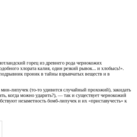
шотландский горец из древнего рода чернокожих
добного хлората калия, один резкий рывок... и хлобысь!».
подрывник проник в тайны взрывчатых веществ и в
 мин-липучек (то-то удивится случайный прохожий), закидать
ь, когда можно ударить?), — так и существует чернокожий
бствуют незаметность бомб-липучек и их «приставучесть» к