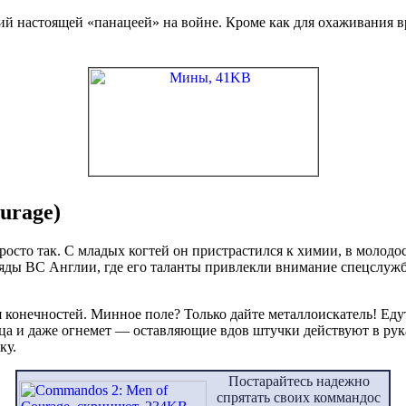
ий настоящей «панацеей» на войне. Кроме как для охаживания в
urage)
просто так. С младых когтей он пристрастился к химии, в моло
 ряды ВС Англии, где его таланты привлекли внимание спецслу
конечностей. Минное поле? Только дайте металлоискатель! Едут
а и даже огнемет — оставляющие вдов штучки действуют в рука
ку.
Постарайтесь надежно
спрятать своих коммандос