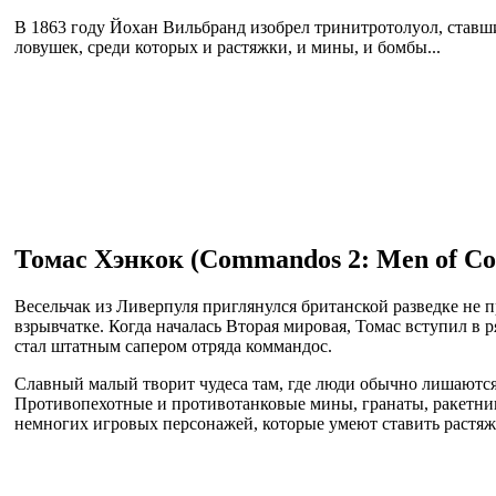
В 1863 году Йохан Вильбранд изобрел тринитротолуол, ставш
ловушек, среди которых и растяжки, и мины, и бомбы...
Томас Хэнкок (Commandos 2: Men of Co
Весельчак из Ливерпуля приглянулся британской разведке не 
взрывчатке. Когда началась Вторая мировая, Томас вступил в
стал штатным сапером отряда коммандос.
Славный малый творит чудеса там, где люди обычно лишаются 
Противопехотные и противотанковые мины, гранаты, ракетниц
немногих игровых персонажей, которые умеют ставить растяж