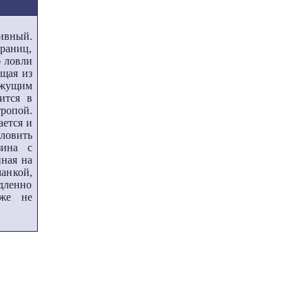
ивный.
границ,
б ловли
ящая из
жущим
ится в
тропой.
ается и
зловить
зина с
ная на
анкой,
дленно
уже не