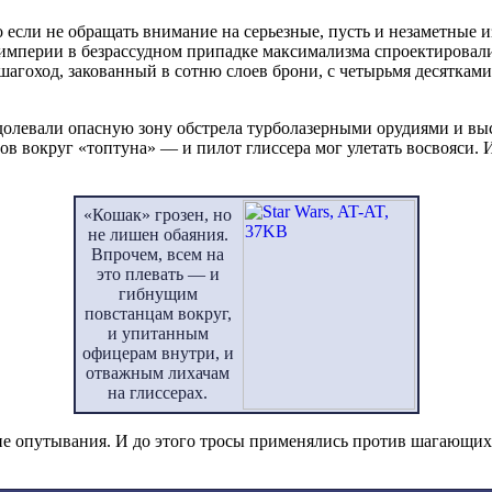
 если не обращать внимание на серьезные, пусть и незаметные 
 империи в безрассудном припадке максимализма спроектировал
 шагоход, закованный в сотню слоев брони, с четырьмя десятками
долевали опасную зону обстрела турболазерными орудиями и вы
в вокруг «топтуна» — и пилот глиссера мог улетать восвояси. И
«Кошак» грозен, но
не лишен обаяния.
Впрочем, всем на
это плевать — и
гибнущим
повстанцам вокруг,
и упитанным
офицерам внутри, и
отважным лихачам
на глиссерах.
ие опутывания. И до этого тросы применялись против шагающих