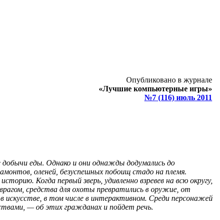
Опубликовано в журнале
«Лучшие компьютерные игры»
№7 (116) июль 2011
е добычи еды. Однако и они однажды додумались до
амонтов, оленей, безуспешных побоищ стадо на племя.
сторию. Когда первый зверь, удивленно взревев на всю округу,
л врагом, средства для охоты превратились в оружие, от
в искусстве, в том числе в интерактивном. Среди персонажей
твами, — об этих гражданах и пойдет речь.