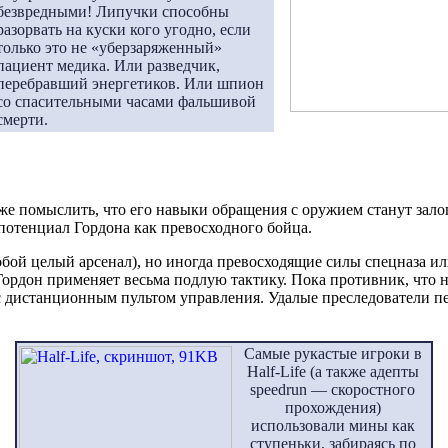
безвредными! Липучки способны
разорвать на куски кого угодно, если
только это не «уберзаряженный»
пациент медика. Или разведчик,
перебравший энергетиков. Или шпион
со спасительными часами фальшивой
смерти.
аже помыслить, что его навыки обращения с оружием станут за
 потенциал Гордона как превосходного бойца.
собой целый арсенал), но иногда превосходящие силы спецназа 
ордон применяет весьма подлую тактику. Пока противник, что наз
 дистанционным пультом управления. Удалые преследователи пер
Самые рукастые игроки в
Half-Life (а также адепты
speedrun — скоростного
прохождения)
использовали мины как
ступеньки, забираясь по