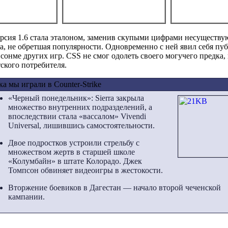
версия 1.6 стала эталоном, заменив скупыми цифрами несуществую
 не обретшая популярности. Одновременно с ней явил себя публи
онме других игр. CSS не смог одолеть своего могучего предка, и 
ского потребителя.
а мы играли в Counter-Strike
«Черный понедельник»: Sierra закрыла
множество внутренних подразделений, а
впоследствии стала «вассалом» Vivendi
Universal, лишившись самостоятельности.
Двое подростков устроили стрельбу с
множеством жертв в старшей школе
«Колумбайн» в штате Колорадо. Джек
Томпсон обвиняет видеоигры в жестокости.
Вторжение боевиков в Дагестан — начало второй чеченской
кампании.