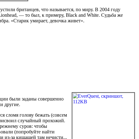
устили британцев, что называется, по миру. В 2004 году
nhead, — то был, к примеру, Black and White. Судьба же
либра. «Старик умирает, девочка живет».
адиции были заданы совершенно
и другие.
ся сломя голову бежать (совсем
 присвоил случайный прохожий.
прежнему суров: чтобы
вовали (попробуйте найти
 из-за кишащей там нечисти...