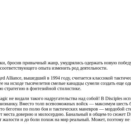
чики, бросив привычный жанр, умудрялись одержать новую побед
з соответствующего опыта изменить род деятельности.
agged Alliance, вышедший в 1994 году, считается классикой тактич
ее на исходе тысячелетия смелые канадцы сумели создать еще о
вую стратегию в фэнтезийной стилистике.
agic не видали такого надругательства над собой! В Disciples и
аизнанку. Вместо толп всевозможных войск — максимум шесть б
о беготни по полю боя и тактических маневров — мордобой сте
нет места доверию и милосердию. Банальный в общем-то сюжет Di
т жалости и до боли похож на мир реальный. Может, поэтому не 