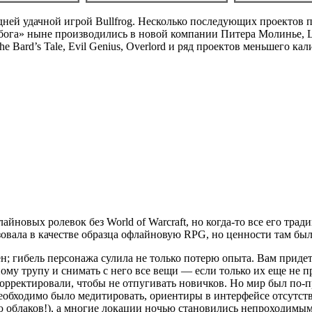
едней удачной игрой Bullfrog. Несколько последующих проектов п
бога» ныне производились в новой компании Питера Молинье, Lio
he Bard’s Tale, Evil Genius, Overlord и ряд проектов меньшего ка
айновых ролевок без World of Warcraft, но когда-то все его тр
зовала в качестве образца офлайновую RPG, но ценности там был
н; гибель персонажа сулила не только потерю опыта. Вам придет
ному трупу и снимать с него все вещи — если только их еще не
корректировали, чтобы не отпугивать новичков. Но мир был по-
необходимо было медитировать, ориентиры в интерфейсе отсутст
 облаков!), а многие локации ночью становились непроходимыми