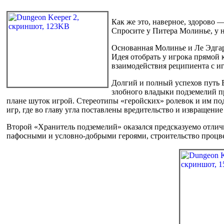
Как же это, наверное, здорово 
Спросите у Питера Молинье, у 
Основанная Молинье и Ле Эдгаро
Идея отобрать у игрока прямой к
взаимодействия реципиента с и
Долгий и полный успехов путь B
злобного владыки подземелий пр
плане шуток игрой. Стереотипы «геройских» ролевок и им под
игр, где во главу угла поставлены вредительство и извращени
Второй «Хранитель подземелий» оказался предсказуемо отлич
пафосными и условно-добрыми героями, строительство процв