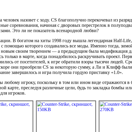
а человек назовет с ходу. CS благополучно перекочевал из разр
ные соревнования, начиная с дворовых перестрелок в полуподв
ми. Это ли не показатель всенародной любви?
ации. В богатом на хиты 1998 году вышла легендарная Half-Life
 с помощью которого создавались все моды. Именно тогда, зимо
 новым своим творением — а предыдущим была модификация для
сь только в марте, когда понадобилось раскручивать проект. Перв
омились от посетителей, к игре обратили взоры тысячи людей. Ср
Вскоре они приобрели CS за некоторую сумму, а Ли и Клифф были
ование завершилось и игра получила гордую приставку «1.0».
мы любому игроку, поскольку в том или ином виде отражаются в
й карте, преследуя различные цели, будь то закладка бомбы или
для игроков.