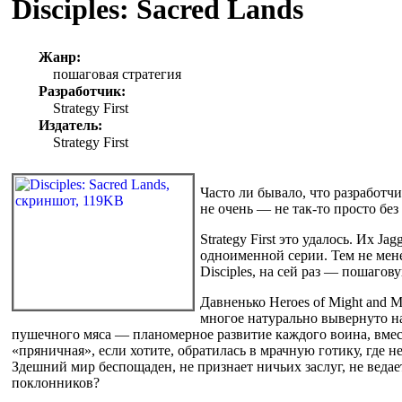
Disciples: Sacred Lands
Жанр:
пошаговая стратегия
Разработчик:
Strategy First
Издатель:
Strategy First
Часто ли бывало, что разработ
не очень — не так-то просто бе
Strategy First это удалось. Их J
одноименной серии. Тем не мен
Disciples, на сей раз — пошаго
Давненько Heroes of Might and M
многое натурально вывернуто н
пушечного мяса — планомерное развитие каждого воина, вмест
«пряничная», если хотите, обратилась в мрачную готику, где 
Здешний мир беспощаден, не признает ничьих заслуг, не ведае
поклонников?