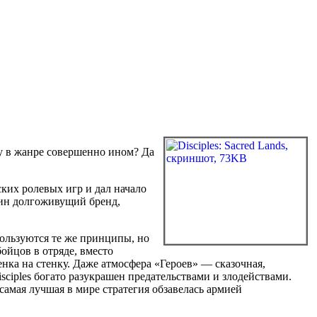
у в жанре совершенно ином? Да
еских ролевых игр и дал начало
дин долгоживущий бренд,
спользуются те же принципы, но
ойцов в отряде, вместо
нка на стенку. Даже атмосфера «Героев» — сказочная,
sciples богато разукрашен предательствами и злодействами.
самая лучшая в мире стратегия обзавелась армией