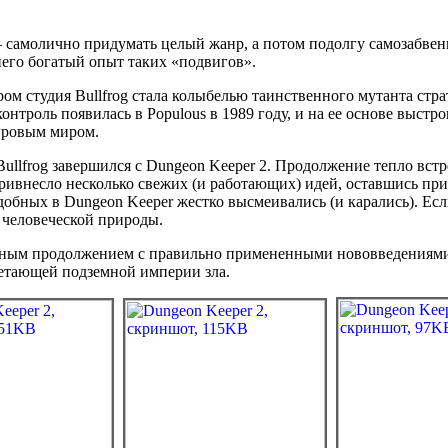
— самолично придумать целый жанр, а потом подолгу самозабвенн
него богатый опыт таких «подвигов».
м студия Bullfrog стала колыбелью таинственного мутанта стра
онтроль появилась в Populous в 1989 году, и на ее основе выстр
гровым миром.
ullfrog завершился с Dungeon Keeper 2. Продолжение тепло вст
ивнесло несколько свежих (и работающих) идей, оставшись при
обных в Dungeon Keeper жестко высмеивались (и карались). Есл
е человеческой природы.
ным продолжением с правильно примененными нововведениями. П
етающей подземной империи зла.