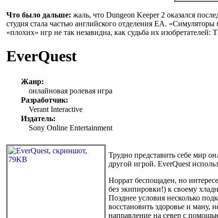
Что было дальше:
жаль, что Dungeon Keeper 2 оказался посл
студия стала частью английского отделения EA. «Симуляторы 
«плохих» игр не так незавидна, как судьба их изобретателей: T
EverQuest
Жанр:
онлайновая ролевая игра
Разработчик:
Verant Interactive
Издатель:
Sony Online Entertainment
Трудно представить себе мир онл
другой игрой. EverQuest исполь
Норрат беспощаден, но интересе
без экипировки!) к своему хлад
Позднее условия несколько под
восстановить здоровье и ману, 
направление на север с помощью