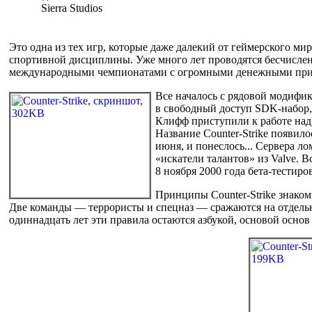
Sierra Studios
Это одна из тех игр, которые даже далекий от геймерского мир
спортивной дисциплины. Уже много лет проводятся бесчислен
международными чемпионатами с огромными денежными приза
Все началось с рядовой модифик
в свободный доступ SDK-набор,
Клифф приступили к работе над
Название Counter-Strike появило
июня, и понеслось... Сервера л
«искатели талантов» из Valve. 
8 ноября 2000 года бета-тестир
Принципы Counter-Strike знако
Две команды — террористы и спецназ — сражаются на отдельно
одиннадцать лет эти правила остаются азбукой, основой основ 