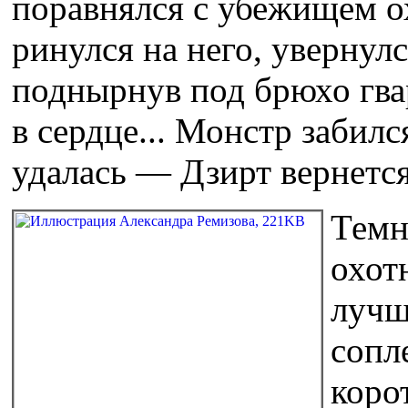
поравнялся с убежищем о
ринулся на него, увернулс
поднырнув под брюхо гва
в сердце... Монстр забилс
удалась — Дзирт вернется
Темн
охот
лучш
сопл
коро