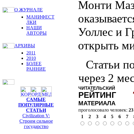
Монти Мазз
О ЖУРНАЛЕ
оказываетс
МАНИФЕСТ
ЛКИ
НАШИ
Уоллес и Г
АВТОРЫ
открыть ми
АРХИВЫ
2011
2010
Статьи по
БОЛЕЕ
РАННИЕ
через 2 ме
ЧИТАТЕЛЬСКИЙ
РЕЙТИНГ
САМЫЕ
МАТЕРИАЛА
ПОПУЛЯРНЫЕ
проголосовало человек:
23
СТАТЬИ
Civilization V:
1
2
3
4
5
6
7
Строим сильное
государство