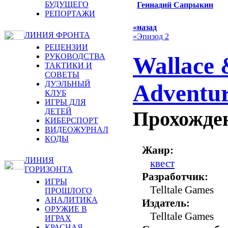
БУДУЩЕГО
Геннадий Сапрыкин
РЕПОРТАЖИ
«назад
ЛИНИЯ ФРОНТА
«Эпизод 2
РЕЦЕНЗИИ
РУКОВОДСТВА
Wallace 
ТАКТИКИ И
СОВЕТЫ
ДУЭЛЬНЫЙ
Adventur
КЛУБ
ИГРЫ ДЛЯ
ДЕТЕЙ
Прохожден
КИБЕРСПОРТ
ВИДЕОЖУРНАЛ
КОДЫ
Жанр:
ЛИНИЯ
квест
ГОРИЗОНТА
Разработчик:
ИГРЫ
Telltale Games
ПРОШЛОГО
АНАЛИТИКА
Издатель:
ОРУЖИЕ В
Telltale Games
ИГРАХ
КРАСНАЯ