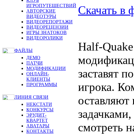
КЛУБ
ИГРОПУТЕШЕСТВИЙ
Скачать в 
АВТОРСКИЕ
ВИДЕОТУРЫ
ВИДЕОРЕПОРТАЖИ
ВИДЕОРЕЦЕНЗИИ
ИГРЫ ЗНАТОКОВ
ВИДЕОРОЛИКИ
Half-Quake
ФАЙЛЫ
модификаци
ДЕМО
ПАТЧИ
МОДИФИКАЦИИ
заставят п
ОНЛАЙН-
КЛИЕНТЫ
игрока. Ко
ПРОГРАММЫ
оставляют 
ЛИНИЯ СВЯЗИ
НЕКСТАТИ
КОНКУРСЫ
задачками,
ЭРУДИТ-
КВАРТЕТ
смотреть н
АВАТАРЫ
КОНТАКТЫ