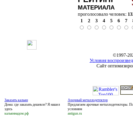
МАТЕРИАЛА
проголосовало человек:
13
1
2
3
4
5
6
7
©1997-20
Условия воспроизвед
Сайт оптимизиров
Заказать кальян
Арочный металлодетектор
Дома: где заказать дешевле? Я нашел
Предлагаем арочные металлодетекторы. П
здесь
условиям
кальяннадом.рф
antigun.ru