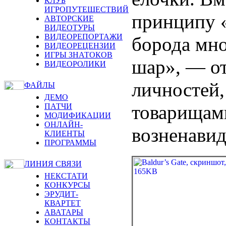
КЛУБ
ИГРОПУТЕШЕСТВИЙ
принципу «э
АВТОРСКИЕ
ВИДЕОТУРЫ
ВИДЕОРЕПОРТАЖИ
борода мн
ВИДЕОРЕЦЕНЗИИ
ИГРЫ ЗНАТОКОВ
шар», — о
ВИДЕОРОЛИКИ
личностей,
ФАЙЛЫ
ДЕМО
товарищами
ПАТЧИ
МОДИФИКАЦИИ
ОНЛАЙН-
возненавид
КЛИЕНТЫ
ПРОГРАММЫ
ЛИНИЯ СВЯЗИ
НЕКСТАТИ
КОНКУРСЫ
ЭРУДИТ-
КВАРТЕТ
АВАТАРЫ
КОНТАКТЫ