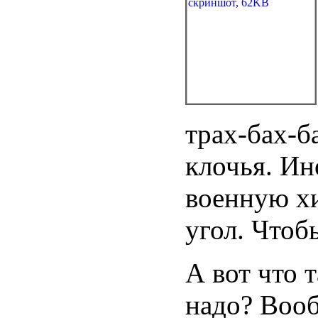
трах-бах-б
клочья. Ин
военную хи
угол. Чтоб
А вот что т
надо? Вооб