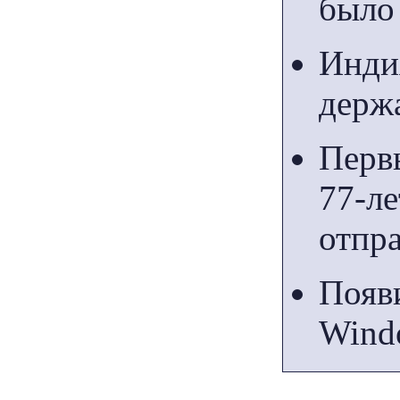
было
Инди
держ
Перв
77-л
отпра
Появ
Wind