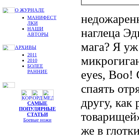
О ЖУРНАЛЕ
недожарен
МАНИФЕСТ
ЛКИ
наглеца Эд
НАШИ
АВТОРЫ
мага? Я уж
АРХИВЫ
2011
микрогиган
2010
БОЛЕЕ
eyes, Boo! 
РАННИЕ
спаять отр
другу, как
САМЫЕ
ПОПУЛЯРНЫЕ
товарищей»
СТАТЬИ
Боевые ножи
же в глотк