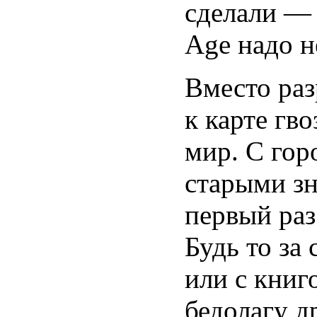
сделали —
Age надо н
Вместо ра
к карте гв
мир. С гор
старыми зн
первый раз
Будь то за
или с книг
бедолагу д