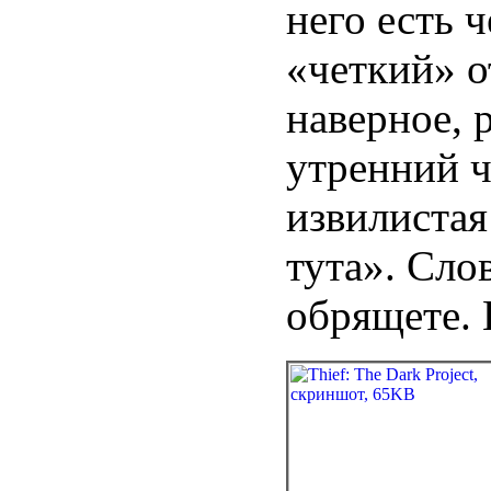
него есть ч
«четкий» от
наверное, 
утренний ча
извилистая
тута». Сло
обрящете. 