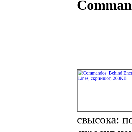
Command
свысока: п