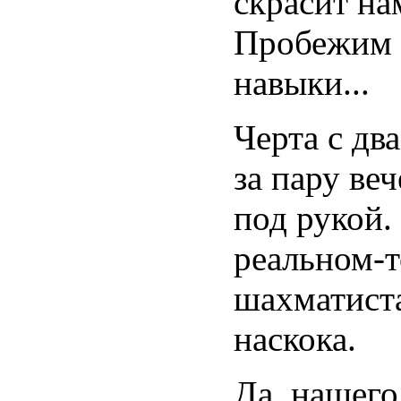
скрасит на
Пробежим е
навыки...
Черта с дв
за пару ве
под рукой.
реальном-т
шахматиста
наскока.
Да, нашего