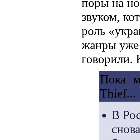
поры на но
звуком, ко
роль «укра
жанры уже 
говорили. 
Пока м
Thief...
В Ро
снов