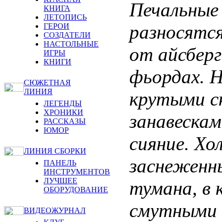
Печальные
КНИГА
ЛЕТОПИСЬ
разносятс
ГЕРОИ
СОЗДАТЕЛИ
НАСТОЛЬНЫЕ
от айсберг
ИГРЫ
КНИГИ
фьордах. 
СЮЖЕТНАЯ
ЛИНИЯ
крутыми с
ЛЕГЕНДЫ
ХРОНИКИ
занавескам
РАССКАЗЫ
ЮМОР
сияние. Хо
ЛИНИЯ СБОРКИ
заснеженн
ПАНЕЛЬ
ИНСТРУМЕНТОВ
ЛУЧШЕЕ
тумана, в 
ОБОРУДОВАНИЕ
смутными 
ВИДЕОЖУРНАЛ