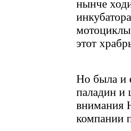
нынче ходи
инкубатора
мотоциклы 
этот храб
Но была и 
паладин и 
внимания Н
компании 