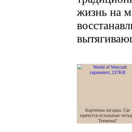
жизнь на м
восстанавл
вытягиваю
Картинка-загадка. Где
прячутся остальные четы
Теемона?