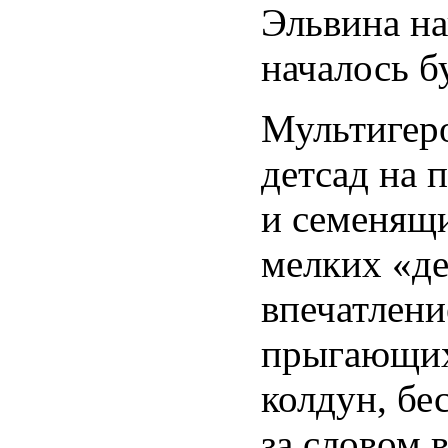
Эльвина на
началось б
Мультигеро
детсад на
и семенящи
мелких «де
впечатлени
прыгающих
колдун, бе
за словом 