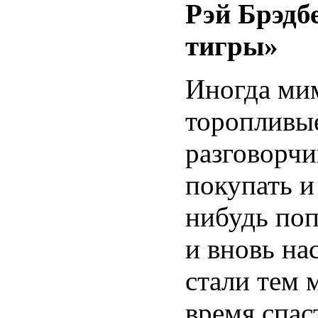
Рэй Брэдб
тигры»
Иногда ми
торопливые
разговорч
покупать и
нибудь по
и вновь на
стали тем 
время спас