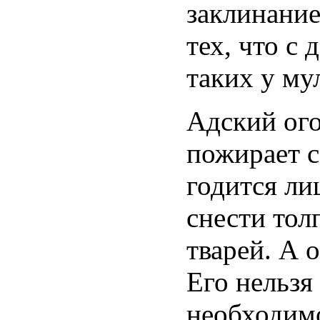
заклинание
тех, что с
таких у му
Адский ого
пожирает 
годится ли
снести тол
тварей. А 
Его нельзя
необходим