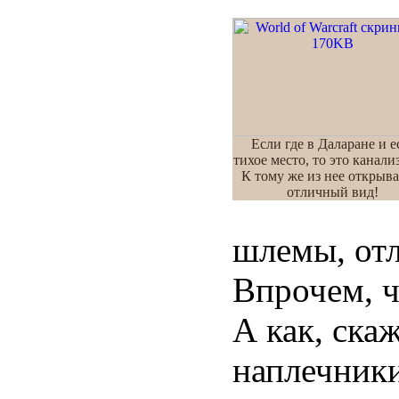
Если где в Даларане и е
тихое место, то это канали
К тому же из нее открыва
отличный вид!
шлемы, отл
Впрочем, ч
А как, ска
наплечники