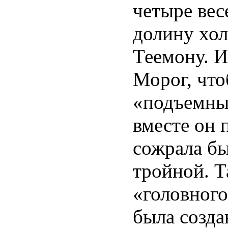
четыре вес
долину хол
Теемону. И
Морог, что
«подъемны
вместе он 
сожрала бы
тройной. Т
«головного
была созда