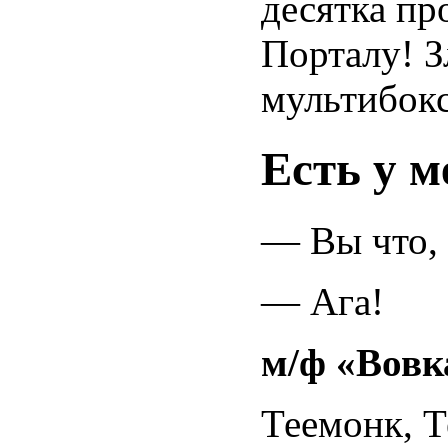
десятка пр
Порталу! З
мультибок
Есть у м
— Вы что, 
— Ага!
м/ф «Вовк
Теемонк, 