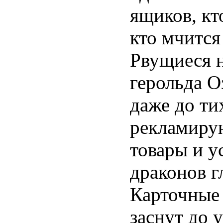
ящиков, кт
кто мчится
Рвущиеся 
герольда О
даже до ти
рекламирую
товары и у
драконов г
Карточные 
заснут до 