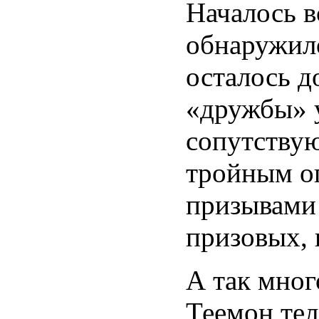
Началось в
обнаружило
осталось д
«дружбы» у
сопутству
тройным о
призывами
призовых, 
А так мног
Теемон тел