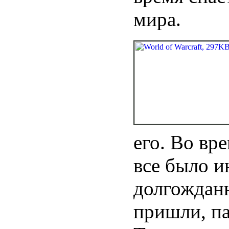
мира.
его. Во вр
все было и
долгожданн
пришли, па