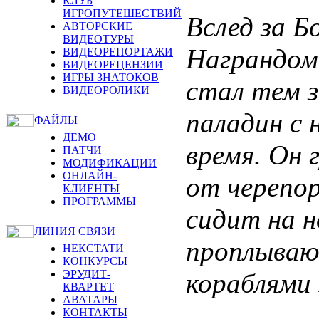
КЛУБ
ИГРОПУТЕШЕСТВИЙ
Вслед за Б
АВТОРСКИЕ
ВИДЕОТУРЫ
Награндом
ВИДЕОРЕПОРТАЖИ
ВИДЕОРЕЦЕНЗИИ
ИГРЫ ЗНАТОКОВ
стал тем 
ВИДЕОРОЛИКИ
паладин с 
ФАЙЛЫ
ДЕМО
время. Он 
ПАТЧИ
МОДИФИКАЦИИ
ОНЛАЙН-
от черепор
КЛИЕНТЫ
ПРОГРАММЫ
сидит на н
ЛИНИЯ СВЯЗИ
проплываю
НЕКСТАТИ
КОНКУРСЫ
кораблями 
ЭРУДИТ-
КВАРТЕТ
АВАТАРЫ
КОНТАКТЫ