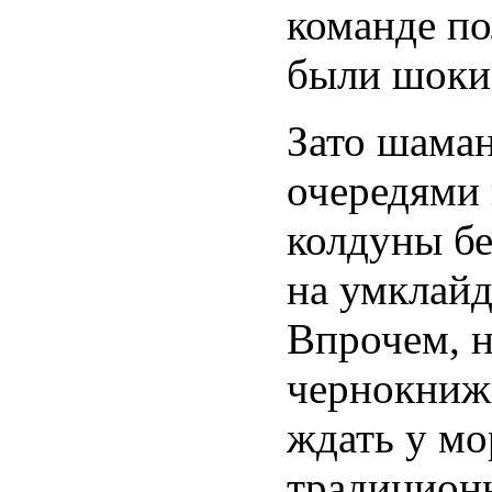
команде п
были шоки,
Зато шаман
очередями 
колдуны бе
на умклайд
Впрочем, 
чернокнижн
ждать у мо
традицион