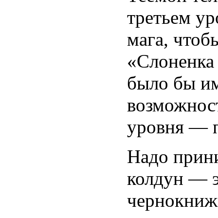
третьем ур
мага, чтоб
«Слоненка 
было бы им
возможност
уровня — п
Надо прини
колдун — э
чернокнижн