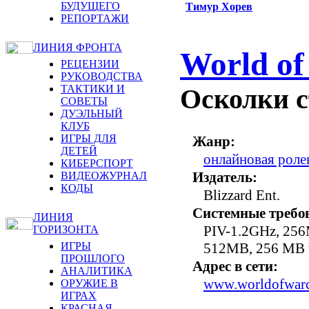
БУДУЩЕГО
Тимур Хорев
РЕПОРТАЖИ
ЛИНИЯ ФРОНТА
World of
РЕЦЕНЗИИ
РУКОВОДСТВА
ТАКТИКИ И
Осколки с
СОВЕТЫ
ДУЭЛЬНЫЙ
КЛУБ
ИГРЫ ДЛЯ
Жанр:
ДЕТЕЙ
онлайновая рол
КИБЕРСПОРТ
Издатель:
ВИДЕОЖУРНАЛ
КОДЫ
Blizzard Ent.
Системные требо
ЛИНИЯ
PIV-1.2GHz, 256
ГОРИЗОНТА
512MB, 256 MB v
ИГРЫ
ПРОШЛОГО
Адрес в сети:
АНАЛИТИКА
www.worldofwarc
ОРУЖИЕ В
ИГРАХ
КРАСНАЯ