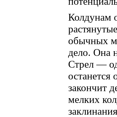
потенциал
Колдунам о
растянутые
обычных м
дело. Она 
Стрел — од
останется 
закончит д
мелких кол
заклинания