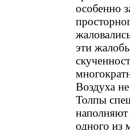
особенно з
просторног
жаловались
эти жалоб
скученност
многократн
Воздуха не
Толпы спе
наполняют 
одного из