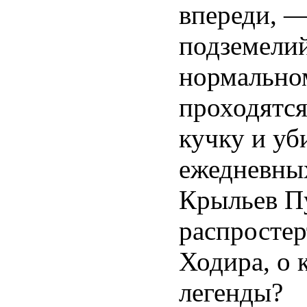
впереди, 
подземелий
нормальном
проходятся
кучку и уб
ежедневных
Крыльев Пу
распросте
Ходира, о 
легенды?