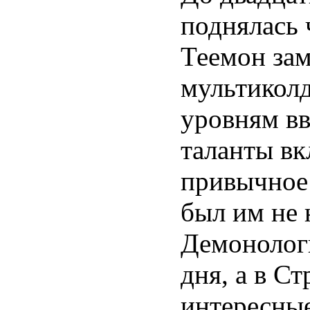
поднялась 
Теемон зам
мультиколд
уровням вв
таланты вк
привычное
был им не
Демонологи
дня, а в С
интересны