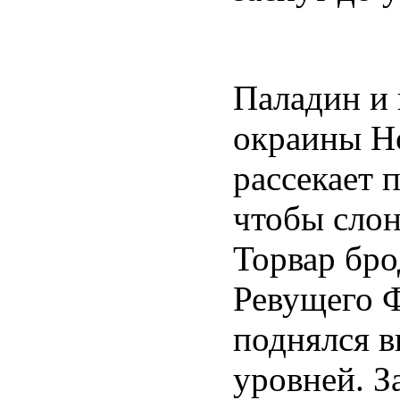
Паладин и
окраины Н
рассекает 
чтобы слон
Торвар бро
Ревущего Ф
поднялся 
уровней. З