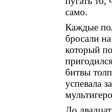
пугать то, 
само.
Каждые пол
бросали на
который по
пригодился
битвы толп
успевала з
мультигеро
До двадцат