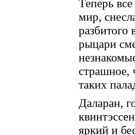
Теперь все
мир, снесл
разбитого 
рыцари см
незнакомые
страшное, 
таких пала
Даларан, г
квинтэссен
яркий и бе