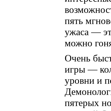
возможност
пять мгно
ужаса — эт
можно гоня
Очень быст
игры — ко
уровни и п
Демонологи
пятерых н