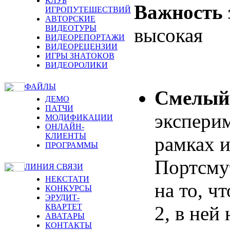
КЛУБ
Важность 
ИГРОПУТЕШЕСТВИЙ
АВТОРСКИЕ
ВИДЕОТУРЫ
высокая
ВИДЕОРЕПОРТАЖИ
ВИДЕОРЕЦЕНЗИИ
ИГРЫ ЗНАТОКОВ
ВИДЕОРОЛИКИ
ФАЙЛЫ
Смелый
ДЕМО
ПАТЧИ
эксперим
МОДИФИКАЦИИ
ОНЛАЙН-
КЛИЕНТЫ
рамках и
ПРОГРАММЫ
Портсму
ЛИНИЯ СВЯЗИ
НЕКСТАТИ
на то, ч
КОНКУРСЫ
ЭРУДИТ-
2, в ней
КВАРТЕТ
АВАТАРЫ
КОНТАКТЫ