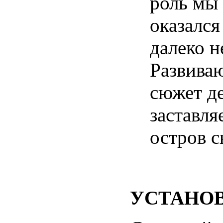
роль мы
оказался
далеко н
Развива
сюжет д
заставля
остров с
УСТАНО