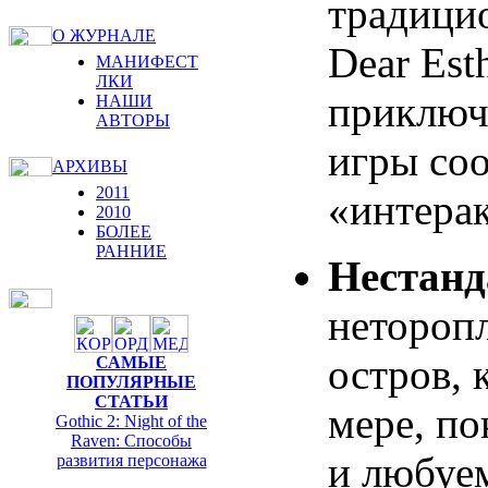
традицио
О ЖУРНАЛЕ
Dear Est
МАНИФЕСТ
ЛКИ
приключ
НАШИ
АВТОРЫ
игры соо
АРХИВЫ
2011
«интерак
2010
БОЛЕЕ
РАННИЕ
Нестанд
нетороп
остров, 
САМЫЕ
ПОПУЛЯРНЫЕ
СТАТЬИ
мере, по
Gothic 2: Night of the
Raven: Способы
и любуе
развития персонажа