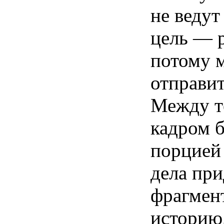
не ведут
цель — 
потому 
отправит
Между те
кадром б
порцией
дела при
фрагмен
историю.