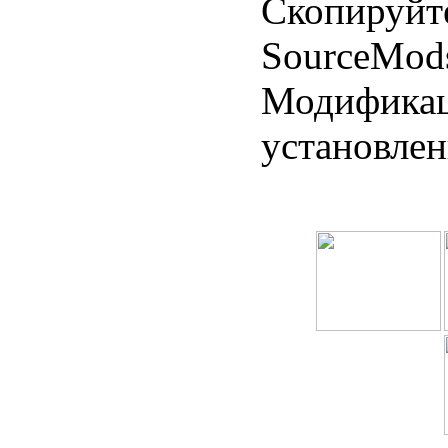
Скопируйте
SourceMods
Модификац
установлен