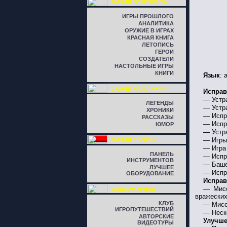
ЛИНИЯ ГОРИЗОНТА
ИГРЫ ПРОШЛОГО
АНАЛИТИКА
ОРУЖИЕ В ИГРАХ
КРАСНАЯ КНИГА
ЛЕТОПИСЬ
ГЕРОИ
СОЗДАТЕЛИ
НАСТОЛЬНЫЕ ИГРЫ
КНИГИ
Язык
: 
СЮЖЕТНАЯ ЛИНИЯ
Исправ
— Устр
ЛЕГЕНДЫ
— Устр
ХРОНИКИ
— Испра
РАССКАЗЫ
— Испр
ЮМОР
— Устр
— Игры 
ЛИНИЯ СБОРКИ
— Игра
ПАНЕЛЬ
— Испр
ИНСТРУМЕНТОВ
— Башен
ЛУЧШЕЕ
— Испра
ОБОРУДОВАНИЕ
Исправ
— Мисс
ВИДЕОЖУРНАЛ
вражеских
КЛУБ
— Мисси
ИГРОПУТЕШЕСТВИЙ
— Неск
АВТОРСКИЕ
Улучше
ВИДЕОТУРЫ