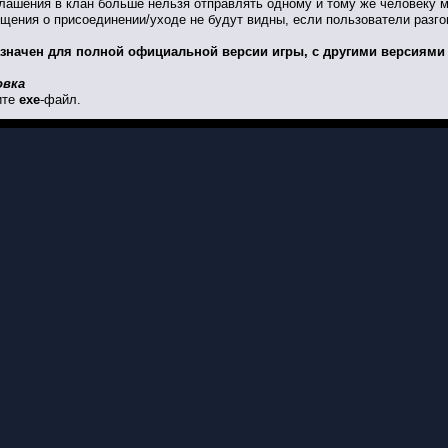
лашения в клан больше нельзя отправлять одному и тому же человеку м
ения о присоединении/уходе не будут видны, если пользователи разго
значен для полной официальной версии игры, с другими версиями 
овка
ите
ехе
-файл.