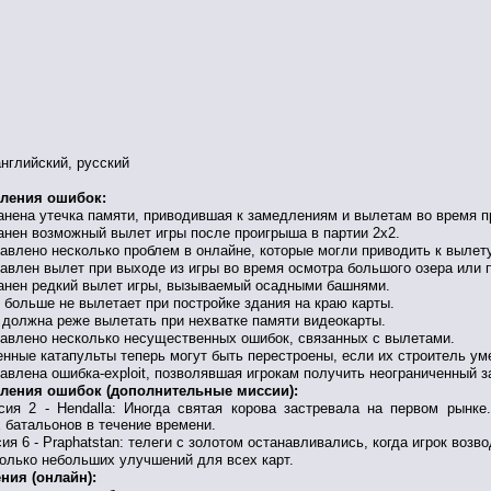
английский, русский
ления ошибок:
анена утечка памяти, приводившая к замедлениям и вылетам во время 
анен возможный вылет игры после проигрыша в партии 2х2.
влено несколько проблем в онлайне, которые могли приводить к вылету
авлен вылет при выходе из игры во время осмотра большого озера или 
анен редкий вылет игры, вызываемый осадными башнями.
больше не вылетает при постройке здания на краю карты.
 должна реже вылетать при нехватке памяти видеокарты.
авлено несколько несущественных ошибок, связанных с вылетами.
ные катапульты теперь могут быть перестроены, если их строитель ум
влена ошибка-exploit, позволявшая игрокам получить неограниченный за
ления ошибок (дополнительные миссии):
ия 2 - Hendalla: Иногда святая корова застревала на первом рынке
 батальонов в течение времени.
я 6 - Praphatstan: телеги с золотом останавливались, когда игрок воз
олько небольших улучшений для всех карт.
ния (онлайн):