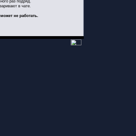
ного раз подряд.
варивают в чате.
может не работать.