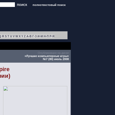
ПОИСК
полнотекстовый поиск
Q
R
S
T
U
V
W
X
Y
Z
А-В
Г-З
И-М
Н-П
Р-Я
Опубликовано на диске
«Лучшие компьютерные игры»
№7 (80) июль 2008
pire
рии)