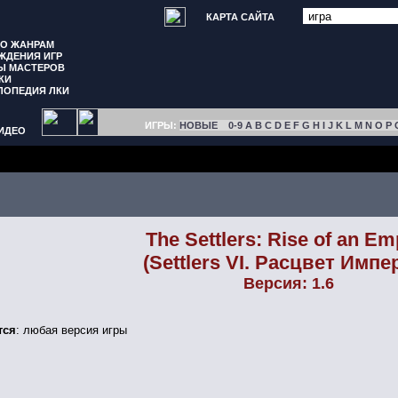
КАРТА САЙТА
ПО ЖАНРАМ
ЖДЕНИЯ ИГР
Ы МАСТЕРОВ
КИ
ЛОПЕДИЯ ЛКИ
ИГРЫ:
НОВЫЕ
0-9
A
B
C
D
E
F
G
H
I
J
K
L
M
N
O
P
ИДЕО
The Settlers: Rise of an Em
(Settlers VI. Расцвет Импе
Версия: 1.6
тся
: любая версия игры