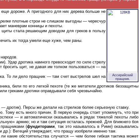
 еще дороже. А пригодного для них дерева больше не
релке
плотные строи не слишком выгодны — чересчур
шает маневрам конницы и пехоты.
ть щиты стала решающим доводом для греков в пользу
лечить их тогда умели еще хуже, чем раны.
 народов.
и). Удар дротика намного превосходит по силе стрелу
ет бросить щит, не давая им толком пользоваться — на
Ассирийский
ика. То ли дело пращник — там счет выстрелов шел на
пращник.
ика, били по его легкой пехоте (те же метатели дротиков беззащитны
 или греками дротики оправдывали себя чрезвычайно.
, — дротик). Персы же делали на стрелков более серьезную ставку.
. Тому есть много причин. В первую очередь стоит упомянуть, что при
доспехи — и автоматически оказывались в рядах тяжелой пехоты либо
льную» армию; но и там ситуация осталась прежней. Для ближнего боя
 пращниками (
фундиторами
, так это называлось в Риме) оказывались
 др.): Вегеций утверждает, что пращу изобрели именно там.
ли какие обстоятельства случатся — чем более гибкая тактика может