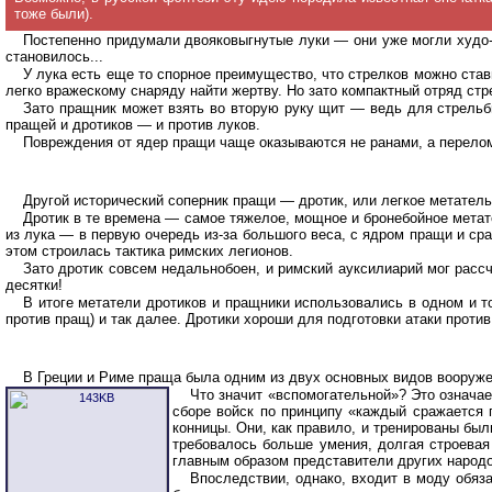
тоже были).
Постепенно придумали двояковыгнутые луки — они уже могли худо-б
становилось...
У лука есть еще то спорное преимущество, что стрелков можно стави
легко вражескому снаряду найти жертву. Но зато компактный отряд стр
Зато пращник может взять во вторую руку щит — ведь для стрельб
пращей и дротиков — и против луков.
Повреждения от ядер пращи чаще оказываются не ранами, а перелома
Другой исторический соперник пращи — дротик, или легкое метатель
Дротик в те времена — самое тяжелое, мощное и бронебойное метате
из лука — в первую очередь из-за большого веса, с ядром пращи и сра
этом строилась тактика римских легионов.
Зато дротик совсем недальнобоен, и римский ауксилиарий мог рассч
десятки!
В итоге метатели дротиков и пращники использовались в одном и т
против пращ) и так далее. Дротики хороши для подготовки атаки проти
В Греции и Риме праща была одним из двух основных видов вооруже
Что значит «вспомогательной»? Это означае
сборе войск по принципу «каждый сражается 
конницы. Они, как правило, и тренированы бы
требовалось больше умения, долгая строевая 
главным образом представители других народо
Впоследствии, однако, входит в моду обяз