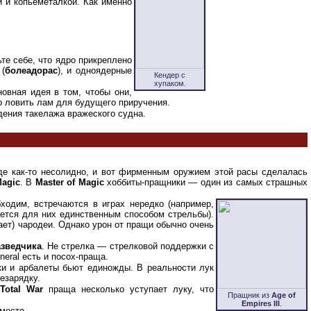
 и копьеметалкой. Как именно
ьте себе, что ядро прикреплено
(
болеадорас
), и одноядерные
Кендер с
хупаком.
овная идея в том, чтобы они,
о ловить лам для будущего приручения.
ения такелажа вражеского судна.
оде как-то несолидно, и вот фирменным оружием этой расы сделалась
Magic
. В
Master of Magic
хоббиты-пращники — один из самых страшных
ходим, встречаются в играх нередко (например,
ется для них единственным способом стрельбы).
тает) чародеи. Однако урон от пращи обычно очень
азведчика
. Не стрелка — стрелковой поддержки с
eral есть и посох-праща.
ки и арбалеты бьют единожды. В реальности лук
езарядку.
Total War
праща несколько уступает луку, что
Пращник из
Age of
Empires III
.
место.