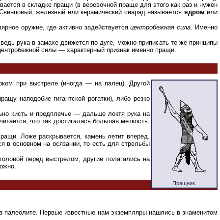
вается в складке пращи (в веревочной праще для этого как раз и нужен
м. Свинцовый, железный или керамический снаряд называется
ядром
или
лярное оружие, где активно задействуется
центробежная сила
. Именно
ведь рука в замахе движется по дуге, можно приписать те же принципы
 центробежной силы — характерный признак именно пращи.
оком при выстреле (иногда — на палец). Другой
ращу наподобие гигантской рогатки), либо резко
ьно кисть и предплечье — дальше локтя рука на
читается, что так достигалась большая меткость.
пращи. Ложе раскрывается, камень летит вперед.
я в основном на осязании, то есть для стрельбы
головой перед выстрелом, другие полагались на
можно.
Пращник.
е в палеолите. Первые известные нам экземпляры нашлись в знаменитом