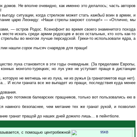
домов. Не вполне очевидно, как именно это делалось; часть авторов
!
 выгоду ситуации, когда стрелком может стать
каждый
воин в армии, и
ослание царю Леониду: «Наши стрелы закроют солнце!» — «Отлично, мы
ками, — остров Родос. Ксенофонт во время своего знаменитого похода
 месте искать среди армии родосцев и всех остальных, кто хоть как-то
а стрельбы во многом лучше персидской. Греки-то использовали ядра, а
нглии нашли
сорок тысяч
снарядов для пращи!
ущество лука становится в эти годы очевидным. (За пределами Европы,
 конных монголо-турецких; но лук уже не уступает праще в дистанции
а
, которую не метнешь ни из лука, ни из ружья (а гранатометов еще нет).
а... И если граната все же выпадет из пращи, последствия куда менее
ндования.
удь про потомков балеарских пращников, только вот пользовались ею в
 намного безопаснее, чем метание тех же гранат рукой, и позволил
ание гранат пращой до наших дней дожило лишь... в пейнтболе.
казывается, с помощью центробежной