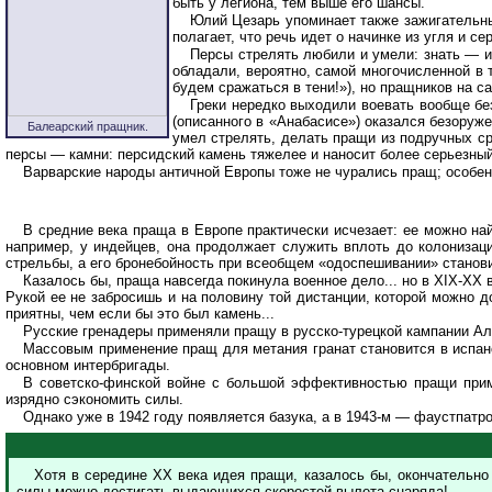
быть у легиона, тем выше его шансы.
Юлий Цезарь упоминает также зажигательны
полагает, что речь идет о начинке из угля и с
Персы стрелять любили и умели: знать — и
обладали, вероятно, самой многочисленной в
будем сражаться в тени!»), но пращников на 
Греки нередко выходили воевать вообще бе
(описанного в «Анабасисе») оказался безоруже
Балеарский пращник.
умел стрелять, делать пращи из подручных сре
персы — камни: персидский камень тяжелее и наносит более серьезный
Варварские народы античной Европы тоже не чурались пращ; особен
В средние века праща в Европе практически исчезает: ее можно най
например, у индейцев, она продолжает служить вплоть до колонизаци
стрельбы, а его бронебойность при всеобщем «одоспешивании» станови
Казалось бы, праща навсегда покинула военное дело... но в XIX-XX
Рукой ее не забросишь и на половину той дистанции, которой можно д
приятны, чем если бы это был камень...
Русские гренадеры применяли пращу в русско-турецкой кампании Але
Массовым применение пращ для метания гранат становится в испанск
основном интербригады.
В советско-финской войне с большой эффективностью пращи приме
изрядно сэкономить силы.
Однако уже в 1942 году появляется базука, а в 1943-м — фаустпатро
Хотя в середине ХХ века идея пращи, казалось бы, окончательн
силы можно достигать выдающихся скоростей вылета снаряда!