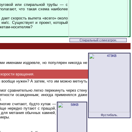
круговой или спиральной трубы — с
полагают, что такая схема наиболее
 дает скорость вылета «всего» около
 км/с. Существует и проект, который
акетам-носителям?
Спиральный слингатрон.
ми именами издревле, но популярен никогда не
скорости вращения.
н вообще нужен? А затем, что им можно метнуть
мог сравнительно легко перекинуть через стену
риятности осажденным; иногда применялся даже
.
ногие считают, будто хупак —
обще нередко путают с пращой,
к для метания обычных камней,
Фустибаль.
 меры.