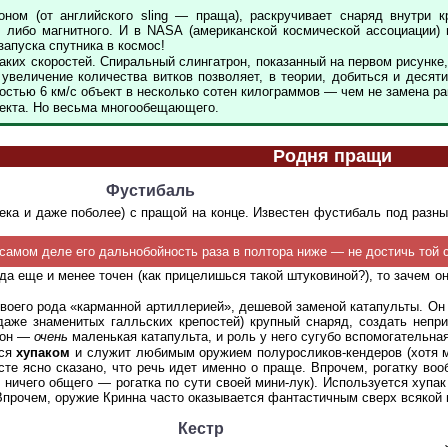
оном (от английского sling — праща), раскручивает снаряд внутри 
либо магнитного. И в NASA (американской космической ассоциации) 
апуска спутника в космос!
таких скоростей. Спиральный слингатрон, показанный на первом рисунке,
увеличение количества витков позволяет, в теории, добиться и десяти
остью 6 км/с объект в несколько сотен килограммов — чем не замена р
оекта. Но весьма многообещающего.
Родня пращи
Фустибаль
ека и даже поболее) с пращой на конце. Известен фустибаль под разны
самом деле его дальнобойность раза в полтора ниже — не достичь той 
а еще и менее точен (как прицелишься такой штуковиной?), то зачем о
воего рода «карманной артиллерией», дешевой заменой катапульты. Он 
 даже знаменитых галльских крепостей) крупный снаряд, создать неп
и он —
очень
маленькая катапульта, и роль у него сугубо вспомогательная
тся
хупаком
и служит любимым оружием полуросликов-кендеров (хотя м
ксте ясно сказано, что речь идет именно о праще. Впрочем, рогатку во
ничего общего — рогатка по сути своей мини-лук). Используется хупа
Впрочем, оружие Кринна часто оказывается фантастичным сверх всякой
Кестр