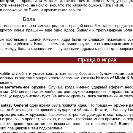
кестрос
, — праща для метания дротиков, нечто среднее между пращой
ости неизвестно; не исключено, что это какая-то ошибка Тита Ливия.
ли поражение от Рима, и оружие было забыто.
Бола
от испанского слова «мяч»), роднит с пращой способ метания; представ
 другом конце пращи — еще одно ядро). Бывали и трехъядерные бола 
ом охотниками Южной Америки: ядра были не слишком тяжелыми, осн
 и не дали убежать. Бола — несмертельное оружие, с его помощью можн
ль между бола и книппелями — пушечными ядрами с цепью для поврежд
Праща в играх
о хоббиты любят и умеют кидать камни; но бросаться булыжниками вр
ьютерных играх тоже укоренилось: вспомним хотя бы
Heroes of Might & 
паками.
ое метательное оружие
. Случаи, когда именно ударный эффект необ
стеме D&D священникам любое острое оружие запрещено, и праща оста
, пращу нередко используют (на низких уровнях, пока заклинаний не хва
Fantasy General
одно время была принята идея, что праща —
оружие р
ца, действующего по принципу «ударил и убежал». Кстати, в Fantasy Gen
корострельным
оружием. Например, стреляет дважды в ход, когда лу
и стрельбы, а арбалет, конечно, и впрямь требовал много времени на пер
вности праще достается ее исконная роль; но в знаменитой
Rome: 
ких пращников и там подкреплена.
 на античность дает праще шанс проявить себя и занять положенное ей 