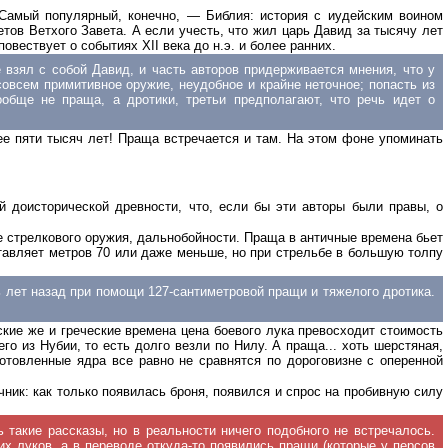
 Самый популярный, конечно, — Библия: история с иудейским воином
ов Ветхого Завета. А если учесть, что жил царь Давид за тысячу лет
овествует о событиях XII века до н.э. и более ранних.
взял с собой Давид, и часть авторов придерживается мнения, что у
совсем примитивное оружие, неудобное и крайне неточное; попасть из
обще не праща, а дротики, третьи предполагают, что речь идет о
е пяти тысяч лет! Праща встречается и там. На этом фоне упоминать
й доисторической древности, что, если бы эти авторы были правы, о
е стрелкового оружия, дальнобойности. Праща в античные времена бьет
ставляет метров 70 или даже меньше, но при стрельбе в большую толпу
 лет назад при помощи 127-сантиметровой пращи и тяжелого дротика.
ские же и греческие времена цена боевого лука превосходит стоимость
го из Нубии, то есть долго везли по Нилу. А праща... хоть шерстяная,
отовленные ядра все равно не сравнятся по дороговизне с оперенной
чник: как только появилась броня, появился и спрос на пробивную силу
такие рассказы, но в реальности ничего подобного не встречалось.
х луков, а в переводе откуда-то появились пращи (которые у персов