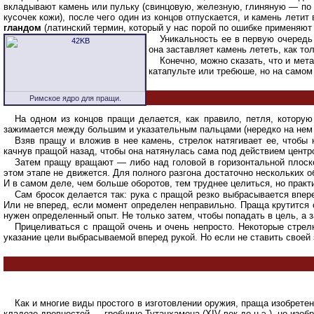
вкладывают камень или пульку (свинцовую, железную, глиняную — по вк
кусочек кожи), после чего один из концов отпускается, и камень лет
гландом
(латинский термин, который у нас порой по ошибке применяют
Уникальность ее в первую очередь
она заставляет камень лететь, как то
Конечно, можно сказать, что и мет
катапульте или требюше, но на само
Римское ядро для пращи.
На одном из концов пращи делается, как правило, петля, которую
зажимается между большим и указательным пальцами (нередко на нем 
Взяв пращу и вложив в нее камень, стрелок натягивает ее, чтобы 
качнув пращой назад, чтобы она натянулась сама под действием центр
Затем пращу вращают — либо над головой в горизонтальной плоско
этом этапе не движется. Для полного разгона достаточно нескольких о
И в самом деле, чем больше оборотов, тем труднее целиться, но практ
Сам бросок делается так: рука с пращой резко выбрасывается впер
Или не вперед, если момент определен неправильно. Праща крутится о
нужен определенный опыт. Не только затем, чтобы попадать в цель, а з
Прицеливаться с пращой очень и очень непросто. Некоторые стрел
указание цели выбрасываемой вперед рукой. Но если не ставить своей 
Как и многие виды простого в изготовлении оружия, праща изобрет
кладезе древностей — гробнице Тутанхамона (XIV век до н.э.), но изо