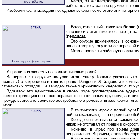
Кестр
, он же
кестросфендон
или
фустибалю.
работало это странное оружие, в точн
Изобрели кестр македоняне; однако вскоре после этого они потерпе
Бола
, известный также как
болас
(
к праще и летит вместе с нею (а на
(
пердида
).
Это оружие применялось в основн
попав в жертву, опутали ее веревкой
Можно провести забавную паралле
Болеадорас (сувенирные).
У пращи в играх есть несколько типовых ролей.
Во-первых, это оружие полуросликов. Еще у Толкина указано, чт
праща. Это закреплено в книгах правил Dungeons & Dragons и в комп
стрелковых отрядов. Не забудем также о кринновских кендерах с их ху
Вдобавок это единственное в своем роде доогнестрельное
ударн
скелеты традиционно плохо поражаются отточенным оружием, а в си
Прежде всего, это свойство востребовано в ролевых играх; кроме того
низок.
В тактических играх с легкой руки
ней не оказывают, — а передового бой
Кое-где она оказывается самым
с
никак не отставал от пращи в скорост
Конечно, в играх про войны дре
неправильно. Впрочем, слава балеарс
Возникшая в последнее время мода