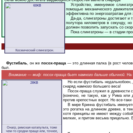
Устройство, именуемое слингатр
помощью механического движителя 
эффективна по энергозатратам для з
Да-да, слингатроны достигают и 
полутора километров в секунду, но 
должен позволить запускать со скор
Пока слингатроны — в стадии пр
Космический слингатрон.
Фустибаль
, он же
посох-праща
— это длинная палка (в рост челов
был.
Внимание — миф: посох-праща бьет намного дальше обычной.
На 
Но если фустибаль недальнобоен, д
снаряд
намного
большего веса!
Посох-праща служил в древности с
(конечно, не такую, как у Рима или
против крепостных ворот. Но все-так
В мире Кринна фустибаль именуе
это рогатка на длинном древке, в те
хотя принципы не имеют между собой 
мелких, и притом весьма прицельно. 
Онагр, римская катапульта, тоже
чем-то сродни праще или, точнее,