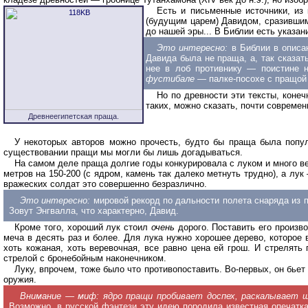
Есть и письменные источники, из
(будущим царем) Давидом, сразившим
до нашей эры... В Библии есть указан
Это интересно:
в Библии в описа
Давида была не праща, а, так сказат
нее в лоб противнику — поистине н
фустибале —
палке-посохе с пращой 
Но по древности эти тексты, коне
таких, можно сказать, почти современ
Древнеегипетская праща.
У некоторых авторов можно прочесть, будто бы праща была попул
существовании пращи мы могли бы лишь догадываться.
На самом деле праща долгие годы конкурировала с луком и много в
метров на 150-200 (с ядром, камень так далеко метнуть трудно), а л
вражеских солдат это совершенно безразлично.
Это интересно:
мировой рекорд по дальности полета снаряда из 
Зовут Энгвалла, что характерно, Давид.
Кроме того, хороший лук стоил
очень
дорого. Поставить его произво
меча в десять раз и более. Для лука нужно хорошее дерево, которое в
хоть кожаная, хоть веревочная, все равно цена ей грош. И стрелят
стрелой с бронебойным наконечником.
Луку, впрочем, тоже было что противопоставить. Во-первых, он бьет
оружия.
Внимание — миф: ядро пращи пробивает доспех, раскалывает 
Возможно, в русской фэнтези эту идею породила известная опечатка