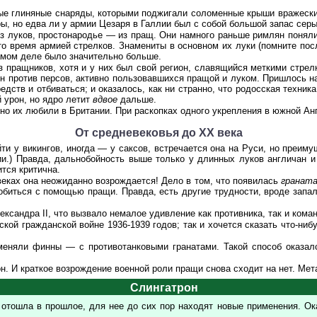
е глиняные снаряды, которыми поджигали соломенные крыши вражеских 
еры, но едва ли у армии Цезаря в Галлии был с собой большой запас серы
з луков, простонародье — из пращ. Они намного раньше римлян поняли
 то время армией стрелков. Знамениты в основном их луки (помните п
самом деле было значительно больше.
з пращников, хотя и у них был свой регион, славящийся меткими стрел
н против персов, активно пользовавшихся пращой и луком. Пришлось на
дств и отбиваться; и оказалось, как ни странно, что родосская техник
 урон, но ядро летит
вдвое
дальше.
но их любили в Британии. При раскопках одного укрепления в южной А
От средневековья до ХХ века
ти у викингов, иногда — у саксов, встречается она на Руси, но преим
и.) Правда, дальнобойность выше только у длинных луков англичан и
тся критична.
 веках она неожиданно возрождается! Дело в том, что появилась
гранат
обиться с помощью пращи. Правда, есть другие трудности, вроде запал
ксандра II, что вызвало немалое удивление как противника, так и кома
ой гражданской войне 1936-1939 годов; так и хочется сказать что-ниб
няли финны — с противотанковыми гранатами. Такой способ оказался
н. И краткое возрождение военной роли пращи снова сходит на нет. Мет
Слингатрон
о отошла в прошлое, для нее до сих пор находят новые применения. О