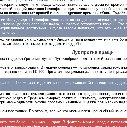
 которых следует, что праща широко применялась с древних времен.
 своей пращой великана Голиафа, входит в число популярнейших сюжет
ия на использование пращей и в более древние времена: «Книга Судей» п
нии боя Давида с Голиафом упоминаются загадочные «палки», которые 
ь, прапраща: расщепленная палка, в которую вставляется камень. Это 
етривиальное достижение. Другие авторы полагают, что это была во
на конце.
чно, не сравнятся с шумерским «Эпосом о Гильгамеше» — ему уже боле
ных авторов, как Гомер, как-то даже и неудобно.
Лук против пращи
ярна «до изобретения лука». Лук изобрели тоже в такой незапамятно
еков его превосходила. В первую очередь — по ключевой характеристик
ук — хорошо если на 80-100. При этом прицельная дальность у пращи со
пращи — 477 метров, и достигнут он американцем Энгваллом пятнадцать
дство «на поток» сумели разве что степняки в средневековье; в египет
есьма редко в Средиземноморье; египтяне, к примеру, импортировали е
ь при необходимости можно простыми камнями, и даже специально подг
 намного точнее. Во-вторых, только что упоминался бронебойный наконе
шлем или даже — о ужас! — щит.
В фэнтези можно нередко встретить 
 в переводе Ксенофонта: в оригинале речь шла о стрелах из персидски