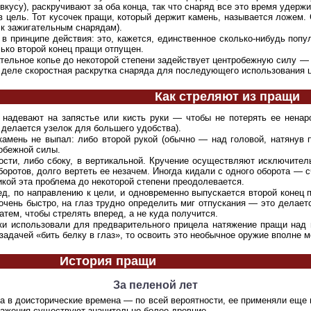
усу), раскручивают за оба конца, так что снаряд все это время удержи
ит в цель. Тот кусочек пращи, который держит камень, называется ложе
 к зажигательным снарядам).
 в принципе действия: это, кажется, единственное сколько-нибудь попу
лько второй конец пращи отпущен.
ательное копье до некоторой степени задействует центробежную силу — 
м деле скоростная раскрутка снаряда для последующего использования
Как стреляют из пращи
 надевают на запястье или кисть руки — чтобы не потерять ее ненар
делается узелок для большего удобства).
камень не выпал: либо второй рукой (обычно — над головой, натянув п
обежной силы.
сти, либо сбоку, в вертикальной. Кручение осуществляют исключител
боротов, долго вертеть ее незачем. Иногда кидали с одного оборота — с
икой эта проблема до некоторой степени преодолевается.
ед, по направлению к цели, и одновременно выпускается второй конец 
чень быстро, на глаз трудно определить миг отпускания — это делаетс
атем, чтобы стрелять вперед, а не куда получится.
ки использовали для предварительного прицела натяжение пращи над 
задачей «бить белку в глаз», то освоить это необычное оружие вполне 
История пращи
За пеленой лет
ена в доисторические времена — по всей вероятности, ее применяли ещ
бражения существуют значительно более древние.