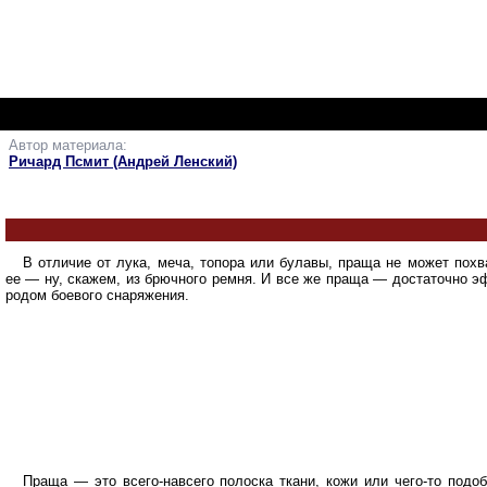
Автор материала:
Ричард Псмит (Андрей Ленский)
В отличие от лука, меча, топора или булавы, праща не может пох
ее — ну, скажем, из брючного ремня. И все же праща — достаточно эф
родом боевого снаряжения.
Праща — это всего-навсего полоска ткани, кожи или чего-то подо