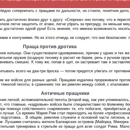
едно соперничать с пращами по дальности, но стоили, понятное дело,
ть достаточно близко друг к другу. «Спорное» оно потому, что в
перест
елков легче защитить от атаки, легче убрать за преграду, он меньше ме
ы достаточно одной руки! Есть мнения, что именно возможность носи
ми и контузиями. Но из этого отнюдь не следует, что они безопаснее: 
Праща против дротика
ное копьецо. Они существовали одновременно, причем у одних и тех же
льное оружие (осадную технику в расчет не берем, речь о ручном оружи
внивать смешно. К тому же, попав в щит, он застревает там и заставля
итывать всего на два-три броска — потом придется убегать от противн
ом же войске для разных целей. Пращами издалека прореживали противн
в тяжелой пехоты; в сражениях тех же римлян между собой, с италиками
Античные пращники
ния легкой,
вспомогательной
пехоты (второй вид, как уже упоминалось
т, что главные, «кадровые» войска были специалистами по ближнему бою
при помощи собственного снаряжения» те, кто побогаче, приобретали 
ли лучше. Со времен Мария Рим стал переходить на более «профессиона
подготовка... В общем, римляне служили в основной части легиона, а
в. Лучшими считались жители Балеарских островов (Майорка, Минорка и
ательная тренировка в стрельбе из пращи для
всех
солдат Рима. Мало 