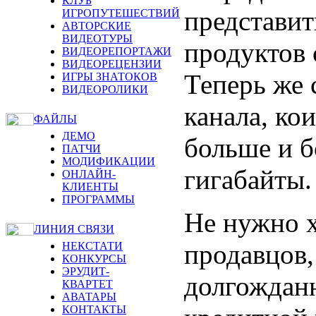
КЛУБ
представит
ИГРОПУТЕШЕСТВИЙ
АВТОРСКИЕ
ВИДЕОТУРЫ
продуктов 
ВИДЕОРЕПОРТАЖИ
ВИДЕОРЕЦЕНЗИИ
Теперь же 
ИГРЫ ЗНАТОКОВ
ВИДЕОРОЛИКИ
канала, ко
ФАЙЛЫ
ДЕМО
больше и б
ПАТЧИ
МОДИФИКАЦИИ
гигабайты.
ОНЛАЙН-
КЛИЕНТЫ
ПРОГРАММЫ
Не нужно х
ЛИНИЯ СВЯЗИ
продавцов,
НЕКСТАТИ
КОНКУРСЫ
ЭРУДИТ-
долгождан
КВАРТЕТ
АВАТАРЫ
КОНТАКТЫ