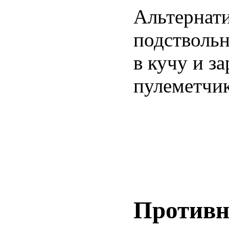
Альтернати
подствольн
в кучу и з
пулеметчик
Против