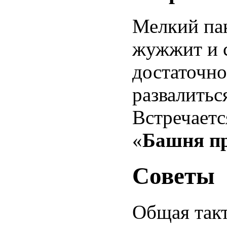
Мелкий пак
жужжит и с
достаточно
развалитьс
Встречаетс
«
Башня п
Советы
Общая такт