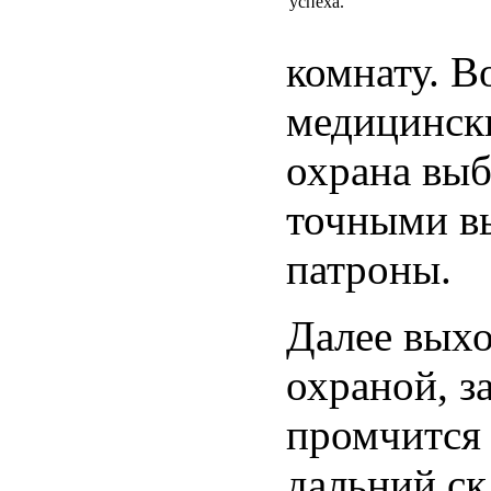
успеха.
комнату. В
медицински
охрана выб
точными вы
патроны.
Далее выхо
охраной, з
промчится 
дальний ск