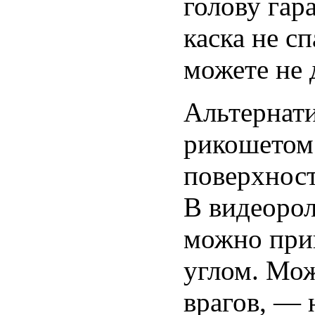
голову гар
каска не с
можете не 
Альтернати
рикошетом.
поверхност
В видеорол
можно прик
углом. Мож
врагов, — 