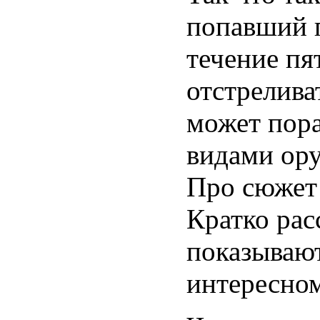
попавший п
течение пя
отстрелива
может пора
видами ор
Про сюжет
Кратко рас
показывают
интересном