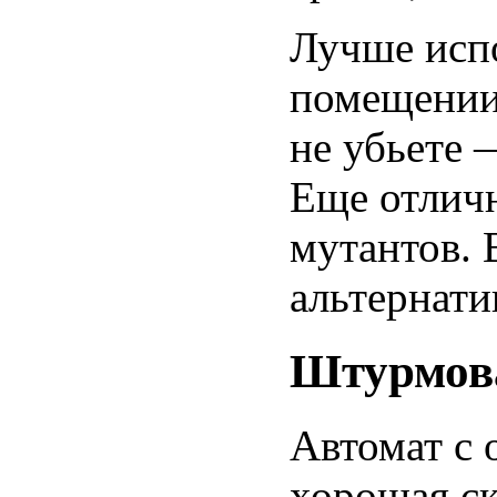
Лучше испо
помещении 
не убьете 
Еще отлич
мутантов. 
альтернати
Штурмов
Автомат с 
хорошая ск