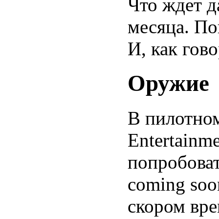
Что ждет д
месяца. Пок
И, как гов
Оружие
В пилотном
Entertainm
попробоват
coming soo
скором вре