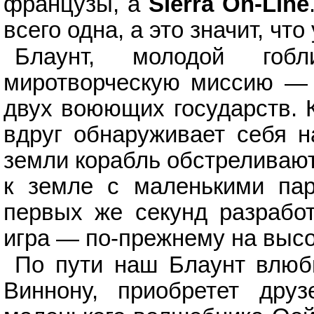
французы, а
Sierra On-Line
всего одна, а это значит, чт
Блаунт, молодой гобли
миротворческую миссию — 
двух воюющих государств. К
вдруг обнаруживает себя 
земли корабль обстреливаю
к земле с маленькими па
первых же секунд разработ
игра — по-прежнему на высо
По пути наш Блаунт влюб
Виннону, приобретет др