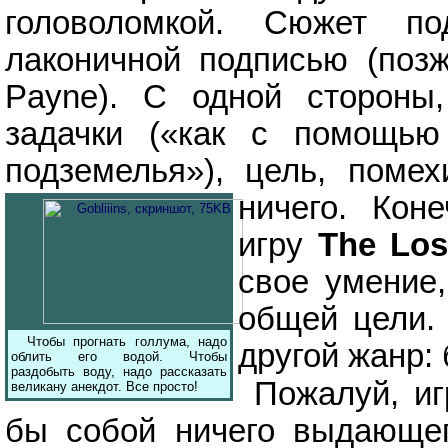
головоломкой. Сюжет п
лаконичной подписью (поз
Payne). С одной стороны,
задачки («как с помощью
подземелья»), цель, поме
ничего.
Коне
игру
The Los
свое умение
общей цели.
Чтобы прогнать голлума, надо
другой жанр: 
облить его водой. Чтобы
раздобыть воду, надо рассказать
Пожалуй, иг
великану анекдот. Все просто!
бы собой ничего выдающе