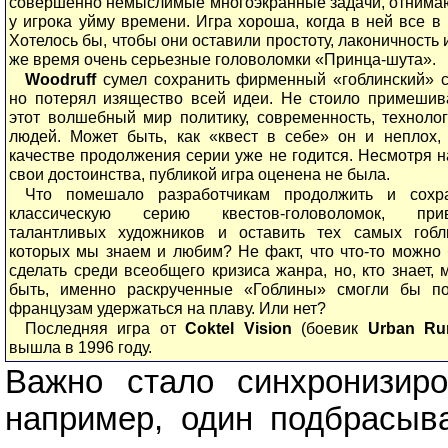
совершенно немыслимые многоэкранные задачи, отним
у игрока уйму времени. Игра хороша, когда в ней все в 
Хотелось бы, чтобы они оставили простоту, лаконичность и
же время очень серьезные головоломки «Принца-шута».
Woodruff
сумел сохранить фирменный «гоблинский» с
но потерял изящество всей идеи. Не стоило примешив
этот волшебный мир политику, современность, техноло
людей. Может быть, как «квест в себе» он и неплох,
качестве продолжения серии уже не годится. Несмотря н
свои достоинства, публикой игра оценена не была.
Что помешало разработчикам продолжить и сохр
классическую серию квестов-головоломок, прив
талантливых художников и оставить тех самых гобл
которых мы знаем и любим? Не факт, что что-то можно
сделать среди всеобщего кризиса жанра, но, кто знает, 
быть, именно раскрученные «Гоблины» смогли бы п
французам удержаться на плаву. Или нет?
Последняя игра от
Coktel Vision
(боевик
Urban Ru
вышла в 1996 году.
Важно стало синхронизир
например, один подбрасывае