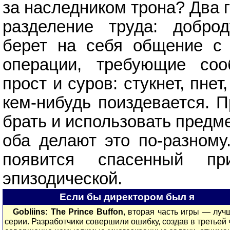
за наследником трона? Два 
разделение труда: добро
берет на себя общение с
операции, требующие соо
прост и суров: стукнет, пне
кем-нибудь поиздевается. П
брать и использовать предм
оба делают это по-разному
появится спасенный п
эпизодической.
Если бы директором был я
Gobliins: The Prince Buffon
, вторая часть игры — луч
серии. Разработчики совершили ошибку, создав в третьей 