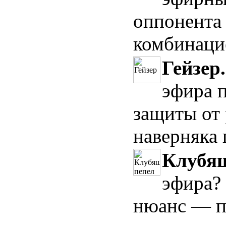
оппонента
комбинацие
Гейзер
эфира п
защиты от 
наверняка 
Клубящ
эфира?
нюанс — по