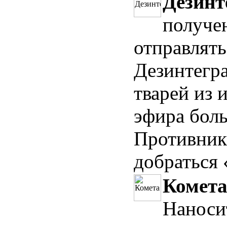
Дезинт
получе
отправлять
Дезинтегра
тварей из 
эфира боль
Противник 
добраться 
Комета
Наноси