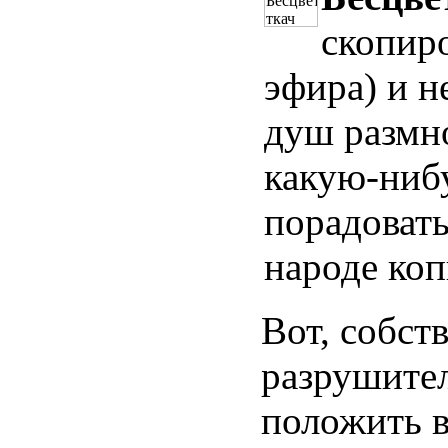
скопир
эфира) и н
душ размно
какую-ниб
порадовать
народе ко
Вот, собст
разрушите
положить в