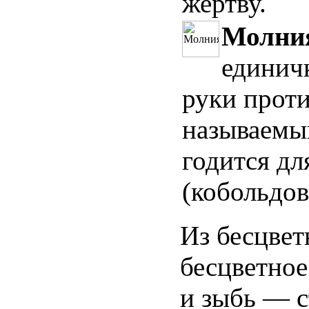
жертву.
Молни
единичк
руки проти
называемый
годится дл
(кобольдов
Из бесцвет
бесцветное
и зыбь — с