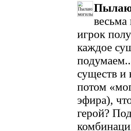
Пылаю
весьма
игрок полу
каждое сущ
подумаем..
существ и 
потом «мог
эфира), чт
герой? Под
комбинаци