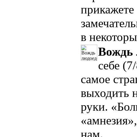
прикажете
замечател
в некоторы
Вождь 
себе (7
самое стр
выходить н
руки. «Бо
«амнезия»,
нам.