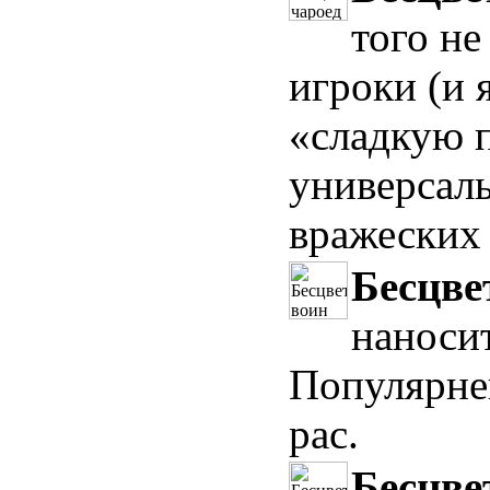
того не
игроки (и 
«сладкую 
универсаль
вражеских 
Бесцве
наносит
Популярне
рас.
Бесцве