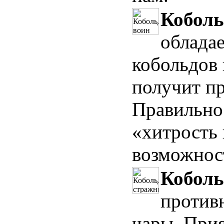
Коболь
обладае
кобольдов 
получит пр
Правильно
«хитрость
возможност
Коболь
противн
чары. При