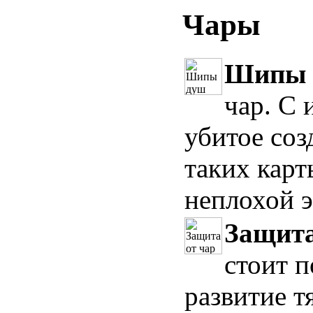
Чары
Шипы 
чар. С
убитое соз
таких карт
неплохой э
Защита
стоит п
развитие т