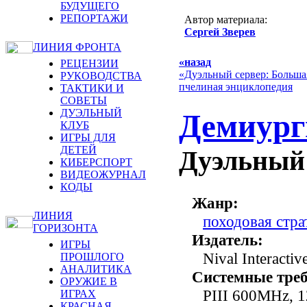
БУДУЩЕГО
РЕПОРТАЖИ
Автор материала:
Сергей Зверев
ЛИНИЯ ФРОНТА
«назад
РЕЦЕНЗИИ
«Дуэльный сервер: Больша
РУКОВОДСТВА
пчелиная энциклопедия
ТАКТИКИ И
СОВЕТЫ
ДУЭЛЬНЫЙ
Демиурги
КЛУБ
ИГРЫ ДЛЯ
ДЕТЕЙ
Дуэльный 
КИБЕРСПОРТ
ВИДЕОЖУРНАЛ
КОДЫ
Жанр:
ЛИНИЯ
походовая стра
ГОРИЗОНТА
Издатель:
ИГРЫ
Nival Interactiv
ПРОШЛОГО
АНАЛИТИКА
Системные треб
ОРУЖИЕ В
PIII 600MHz, 
ИГРАХ
КРАСНАЯ