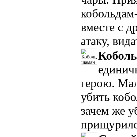
кобольдам-
вместе с д
атаку, вида
Кобол
единич
герою. Ма
убить кобо
зачем же у
прищурился