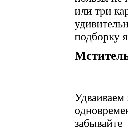
или три ка
удивитель
подборку 
Мститель
Удваиваем
одновремен
забывайте 