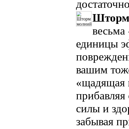
достаточно
Шторм
весьма 
единицы э
поврежде
вашим тоже
«щадящая м
прибавляя
силы и здо
забывая пр