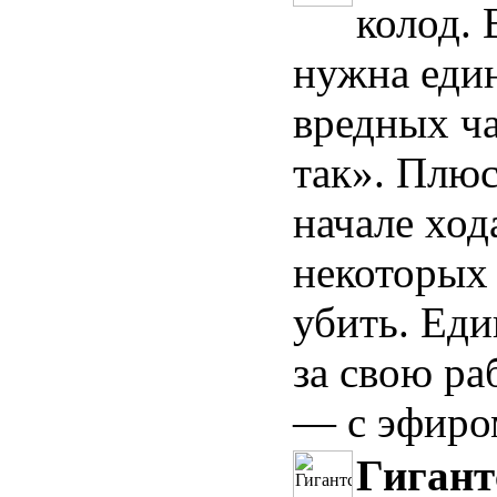
колод. 
нужна един
вредных ча
так». Плюс
начале ход
некоторых 
убить. Ед
за свою ра
— с эфиро
Гигант