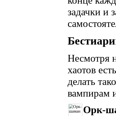
конце кажд
задачки и 
самостояте
Бестиари
Несмотря н
хаотов ест
делать тако
вампирам 
Орк-ш