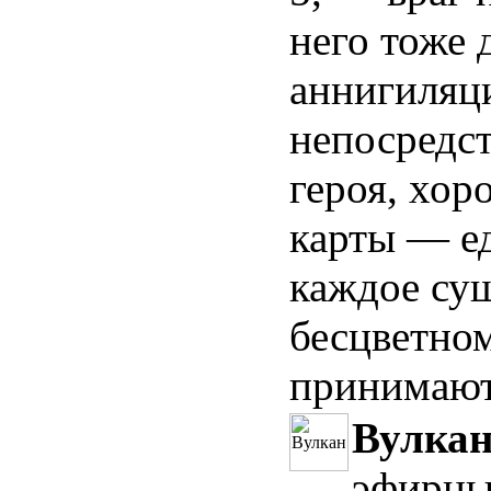
него тоже 
аннигиляци
непосредст
героя, хор
карты — е
каждое сущ
бесцветном
принимают 
Вулка
эфирных