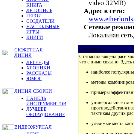
video 32MB)
КНИГА
Адрес в сети:
ЛЕТОПИСЬ
ГЕРОИ
www.etherlords
СОЗДАТЕЛИ
Сетевые режим
НАСТОЛЬНЫЕ
ИГРЫ
Локальная сеть
КНИГИ
Содержание
СЮЖЕТНАЯ
ЛИНИЯ
Статья посвящена расе хао
что с ними связано. Здесь
ЛЕГЕНДЫ
ХРОНИКИ
наиболее популярны
РАССКАЗЫ
ЮМОР
методы комбинирова
ЛИНИЯ СБОРКИ
примеры эффективн
ПАНЕЛЬ
универсальные схе
ИНСТРУМЕНТОВ
противодействия из
ЛУЧШЕЕ
тактикам других рас
ОБОРУДОВАНИЕ
уязвимые места хаот
ВИДЕОЖУРНАЛ
задачи и упражнения