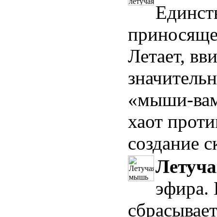
Единств
приносящее
Летает, вв
значительн
«мыши-вам
хаот проти
создание с
Летуч
эфира. 
сбрасывает