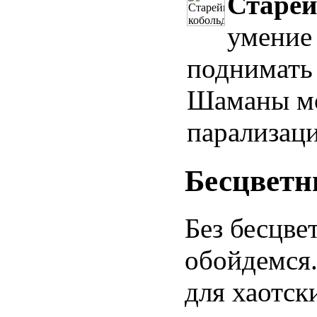
Старей
умение
поднимать
Шаманы мо
парализаци
Бесцветн
Без бесцве
обойдемся.
для хаотск