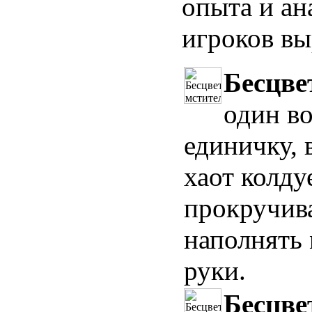
опыта и ан
игроков в
Бесцве
один во
единичку, 
хаот колду
прокручива
наполнять
руки.
Бесцве