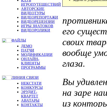
КЛУБ
ИГРОПУТЕШЕСТВИЙ
АВТОРСКИЕ
ВИДЕОТУРЫ
противник
ВИДЕОРЕПОРТАЖИ
ВИДЕОРЕЦЕНЗИИ
ИГРЫ ЗНАТОКОВ
его сущест
ВИДЕОРОЛИКИ
своих твар
ФАЙЛЫ
ДЕМО
вообще умо
ПАТЧИ
МОДИФИКАЦИИ
ОНЛАЙН-
глаза.
КЛИЕНТЫ
ПРОГРАММЫ
ЛИНИЯ СВЯЗИ
Вы удивле
НЕКСТАТИ
КОНКУРСЫ
на заре на
ЭРУДИТ-
КВАРТЕТ
из контор
АВАТАРЫ
КОНТАКТЫ